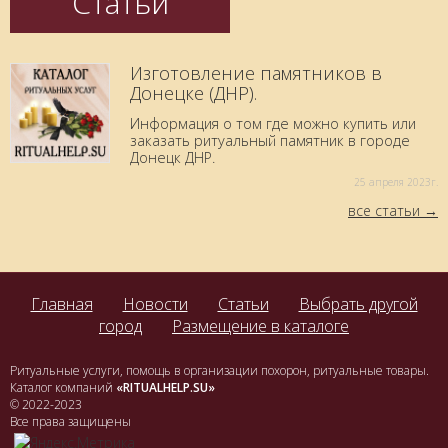
Статьи
Изготовление памятников в
Донецке (ДНР).
Информация о том где можно купить или
заказать ритуальный памятник в городе
Донецк ДНР.
25 aпреля 2023г.
все статьи
Главная
Новости
Статьи
Выбрать другой
город
Размещение в каталоге
Ритуальные услуги, помощь в организации похорон, ритуальные товары.
Каталог компаний
«RITUALHELP.SU»
© 2022-2023
Все права защищены