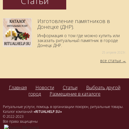
Статьи
Изготовление памятников в
Донецке (ДНР).
Информация о том где можно купить или
заказать ритуальный памятник в городе
Донецк ДНР.
25 aпреля 2023г.
все статьи
Главная
Новости
Статьи
Выбрать другой
город
Размещение в каталоге
Ритуальные услуги, помощь в организации похорон, ритуальные товары.
Каталог компаний
«RITUALHELP.SU»
© 2022-2023
Все права защищены