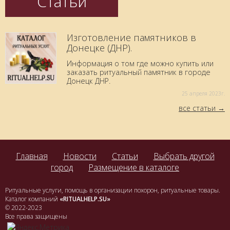
Статьи
Изготовление памятников в
Донецке (ДНР).
Информация о том где можно купить или
заказать ритуальный памятник в городе
Донецк ДНР.
25 aпреля 2023г.
все статьи
Главная
Новости
Статьи
Выбрать другой
город
Размещение в каталоге
Ритуальные услуги, помощь в организации похорон, ритуальные товары.
Каталог компаний
«RITUALHELP.SU»
© 2022-2023
Все права защищены