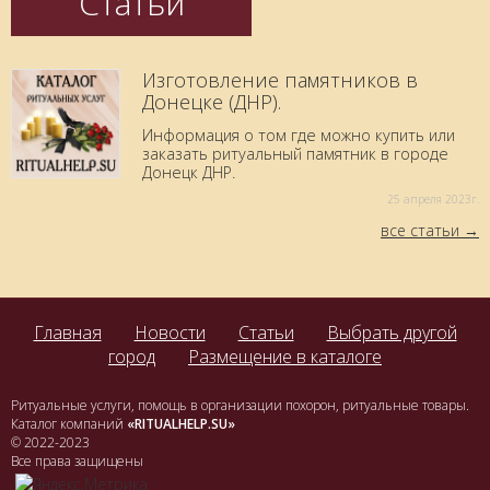
Статьи
Изготовление памятников в
Донецке (ДНР).
Информация о том где можно купить или
заказать ритуальный памятник в городе
Донецк ДНР.
25 aпреля 2023г.
все статьи
Главная
Новости
Статьи
Выбрать другой
город
Размещение в каталоге
Ритуальные услуги, помощь в организации похорон, ритуальные товары.
Каталог компаний
«RITUALHELP.SU»
© 2022-2023
Все права защищены