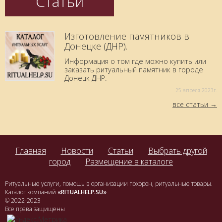
Статьи
Изготовление памятников в
Донецке (ДНР).
Информация о том где можно купить или
заказать ритуальный памятник в городе
Донецк ДНР.
25 aпреля 2023г.
все статьи
Главная
Новости
Статьи
Выбрать другой
город
Размещение в каталоге
Ритуальные услуги, помощь в организации похорон, ритуальные товары.
Каталог компаний
«RITUALHELP.SU»
© 2022-2023
Все права защищены