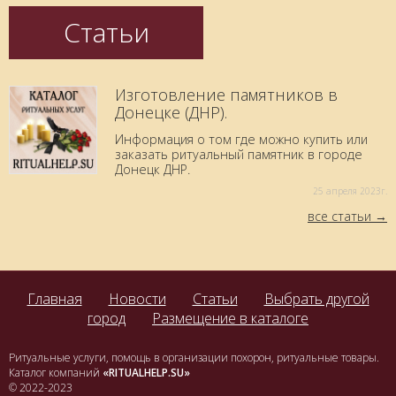
Статьи
Изготовление памятников в
Донецке (ДНР).
Информация о том где можно купить или
заказать ритуальный памятник в городе
Донецк ДНР.
25 aпреля 2023г.
все статьи
Главная
Новости
Статьи
Выбрать другой
город
Размещение в каталоге
Ритуальные услуги, помощь в организации похорон, ритуальные товары.
Каталог компаний
«RITUALHELP.SU»
© 2022-2023