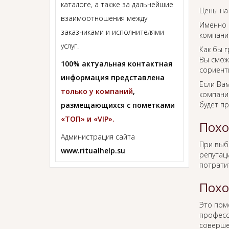
каталоге, а также за дальнейшие
Цены на
взаимоотношения между
Именно 
заказчиками и исполнителями
компании
услуг.
Как бы г
Вы смож
100% актуальная контактная
сориент
информация представлена
Если Ва
только у компаний
,
компании
будет п
размещающихся с пометками
«ТОП» и «VIP».
Похо
Администрация сайта
При вы
www.ritualhelp.su
репутаци
потрати
Похо
Это пом
професс
соверше