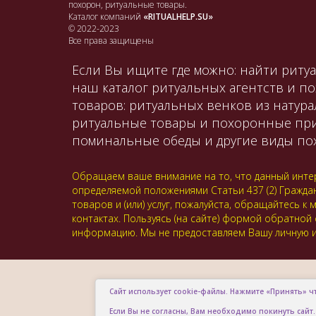
похорон, ритуальные товары.
Каталог компаний
«RITUALHELP.SU»
© 2022-2023
Все права защищены
Если Вы ищите где можно: найти ритуа
наш каталог ритуальных агентств и п
товаров: ритуальных венков из натура
ритуальные товары и похоронные принад
поминальные обеды и другие виды пох
Обращаем ваше внимание на то, что данный интер
определяемой положениями Статьи 437 (2) Гражда
товаров и (или) услуг, пожалуйста, обращайтесь
контактах. Пользуясь (на сайте) формой обратной
информацию. Мы не предоставляем Вашу личную и
Сайт использует cookie-файлы. Нажмите «Принять» ч
Если Вы не согласны, Вам необходимо покинуть сайт.