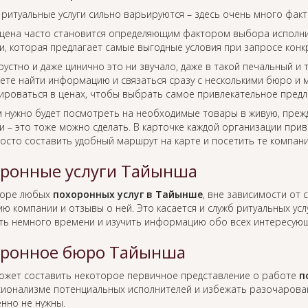
 ритуальные услуги сильно варьируются – здесь очень много фак
цена часто становится определяющим фактором выбора исполнит
, которая предлагает самые выгодные условия при запросе конкр
рустно и даже цинично это ни звучало, даже в такой печальный и
ете найти информацию и связаться сразу с несколькими бюро и м
ироваться в ценах, чтобы выбрать самое привлекательное предл
м нужно будет посмотреть на необходимые товары в живую, преж
 – это тоже можно сделать. В карточке каждой организации прив
росто составить удобный маршрут на карте и посетить те компан
ронные услуги Тайынша
боре любых
похоронных услуг в Тайынше
, вне зависимости от
ю компании и отзывы о ней. Это касается и служб ритуальных усл
ть немного времени и изучить информацию обо всех интересующ
ронное бюро Тайынша
ожет составить некоторое первичное представление о работе
п
ионализме потенциальных исполнителей и избежать разочаровани
нно не нужны.