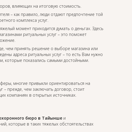
торов, влияющих на итоговую стоимость.
еля – как правило, люди отдают предпочтение той
етного комплекса услуг.
 тяжелый момент приходится думать о деньгах. Здесь
агазинами ритуальных услуг – это поможет
ожение.
де, чем принять решение о выборе магазина или
едены адреса ритуальных услуг – то есть Вам нужно
ии, которые показались самыми достойными.
 сферы, многие привыкли ориентироваться на
уг – прежде, чем заключать договор, стоит
их компаниях в открытых источниках.
охоронного бюро в Тайынше
и
й, которые в таких тяжелых обстоятельствах