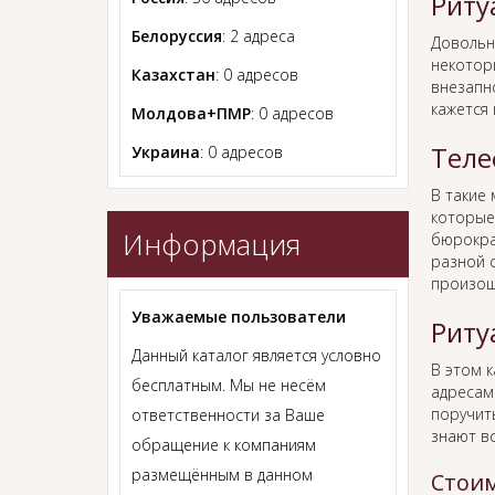
Риту
Белоруссия
: 2 адреса
Довольн
некотор
Казахстан
: 0 адресов
внезапно
кажется
Молдова+ПМР
: 0 адресов
Теле
Украина
: 0 адресов
В такие
которые
Информация
бюрокра
разной с
произош
Уважаемые пользователи
Риту
Данный каталог является условно
В этом 
бесплатным. Мы не несём
адресам
поручит
ответственности за Ваше
знают в
обращение к компаниям
размещённым в данном
Стоим