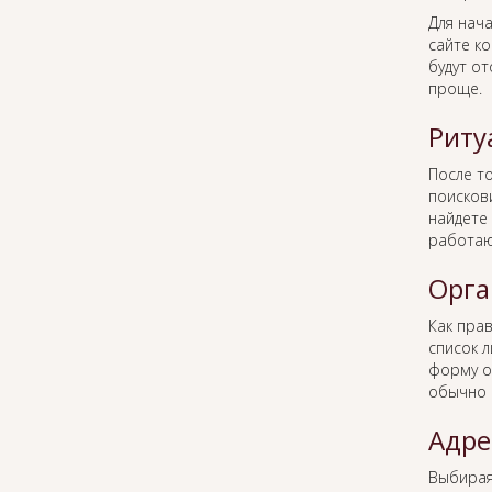
Для нача
сайте к
будут о
проще.
Риту
После то
поисков
найдете 
работаю
Орга
Как пра
список 
форму о
обычно 
Адре
Выбира