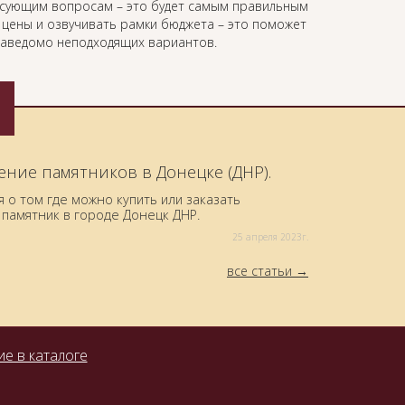
есующим вопросам – это будет самым правильным
ь цены и озвучивать рамки бюджета – это поможет
 заведомо неподходящих вариантов.
ение памятников в Донецке (ДНР).
о том где можно купить или заказать
памятник в городе Донецк ДНР.
25 aпреля 2023г.
все статьи
е в каталоге