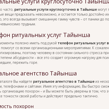
альные услуги круглосуточно Тайынш
о часто,
ритуальные услуги круглосуточно в Тайынше
могут 
ые вещи предсказать невозможно, и остается только достойно их 
, это всегда вызывает смешанную гамму чувств – от паники до п
 невыносимо трудным.
фон ритуальных услуг Тайынша
 моменты полезно иметь под рукой
телефон ритуальных услуг 
 помогут со всеми организационными мероприятиями. К сожален
тизированы, поэтому человеку в состоянии сильного стресса пр
тепени абсурдности – все это создает огромную нагрузку для пс
едшее, пережить горе.
альное агентство Тайынша
каталоге Вы найдете
ритуальное агентство в Тайынше
из неско
и, телефонами и сайтами. Имея эту информацию, Вы быстро смо
ь организацию похорон – и Вы можете быть уверены в том, что 
се тонкости своей работы и действуют предельно тактично.
ость похорон