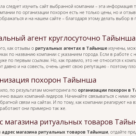
ла следует изучить сайт выбранной компании – эта информация т
омпании по организации похорон есть не только цены, но и отзы
тображаться и на нашем сайте – благодаря этому делать выбор в
альный агент круглосуточно Тайынша
го, как отзывы о
ритуальных агентах в Тайынше
изучены, мож
иках по названию компании с указанием города. Если в работе с
уже по первым ссылкам. Но, как правило, это не относится к ко
т давно и на совесть, очень ценят свою репутацию - поэтому пло
низация похорон Тайынша
вило, по результатам мониторинга по
организации похорон в 
лично ваших компаний-лидеров. Начинайте связываться с ними л
братной связи на сайтах. И по тому, как компании реагируют на
работают они примерно так же.
с магазина ритуальных товаров Тай
я
адрес магазина ритуальных товаров Тайынши
, отдайте пр