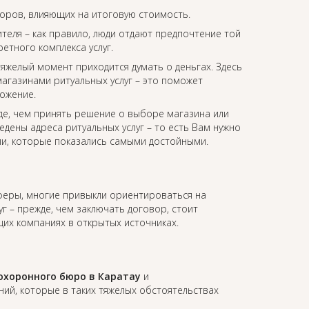
торов, влияющих на итоговую стоимость.
еля – как правило, люди отдают предпочтение той
етного комплекса услуг.
 тяжелый момент приходится думать о деньгах. Здесь
агазинами ритуальных услуг – это поможет
ожение.
де, чем принять решение о выборе магазина или
едены адреса ритуальных услуг – то есть Вам нужно
ии, которые показались самыми достойными.
сферы, многие привыкли ориентироваться на
уг – прежде, чем заключать договор, стоит
их компаниях в открытых источниках.
охоронного бюро в Каратау
и
й, которые в таких тяжелых обстоятельствах