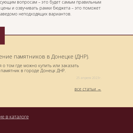
есующим вопросам – это будет самым правильным
ь цены и озвучивать рамки бюджета – это поможет
 заведомо неподходящих вариантов.
ение памятников в Донецке (ДНР).
о том где можно купить или заказать
памятник в городе Донецк ДНР.
25 aпреля 2023г.
все статьи
е в каталоге