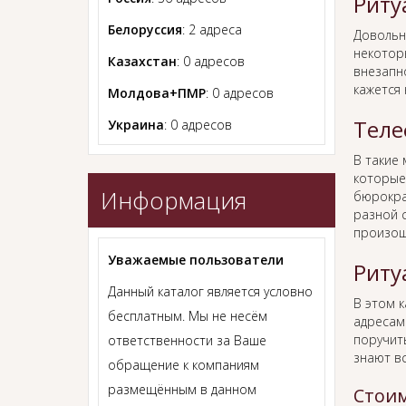
Риту
Белоруссия
: 2 адреса
Довольн
некотор
Казахстан
: 0 адресов
внезапно
кажется
Молдова+ПМР
: 0 адресов
Теле
Украина
: 0 адресов
В такие
которые
Информация
бюрокра
разной с
произош
Уважаемые пользователи
Риту
Данный каталог является условно
В этом 
бесплатным. Мы не несём
адресам
поручит
ответственности за Ваше
знают в
обращение к компаниям
размещённым в данном
Стоим