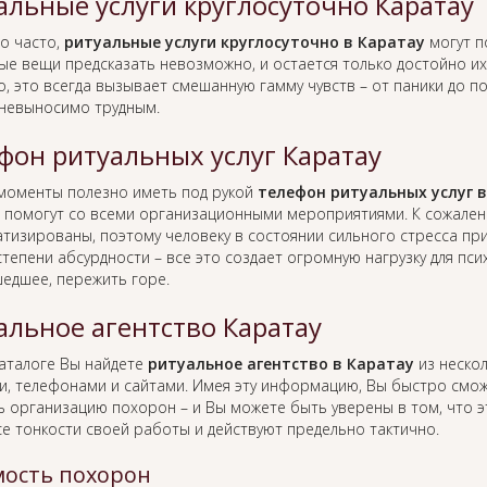
альные услуги круглосуточно Каратау
о часто,
ритуальные услуги круглосуточно в Каратау
могут п
ые вещи предсказать невозможно, и остается только достойно их 
, это всегда вызывает смешанную гамму чувств – от паники до п
 невыносимо трудным.
фон ритуальных услуг Каратау
 моменты полезно иметь под рукой
телефон ритуальных услуг 
 помогут со всеми организационными мероприятиями. К сожален
тизированы, поэтому человеку в состоянии сильного стресса пр
тепени абсурдности – все это создает огромную нагрузку для пс
едшее, пережить горе.
альное агентство Каратау
каталоге Вы найдете
ритуальное агентство в Каратау
из нескол
и, телефонами и сайтами. Имея эту информацию, Вы быстро смо
ь организацию похорон – и Вы можете быть уверены в том, что 
се тонкости своей работы и действуют предельно тактично.
ость похорон