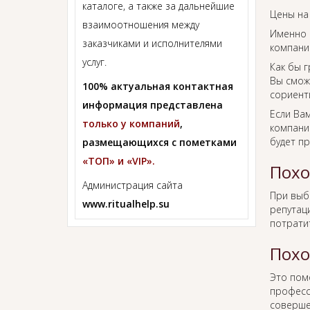
каталоге, а также за дальнейшие
Цены на
взаимоотношения между
Именно 
заказчиками и исполнителями
компании
услуг.
Как бы г
Вы смож
100% актуальная контактная
сориент
информация представлена
Если Ва
только у компаний
,
компании
будет п
размещающихся с пометками
«ТОП» и «VIP».
Похо
Администрация сайта
При вы
www.ritualhelp.su
репутаци
потрати
Похо
Это пом
професс
соверше