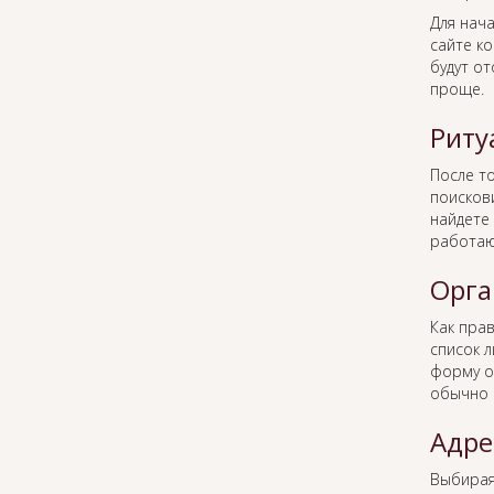
Для нача
сайте к
будут о
проще.
Риту
После то
поисков
найдете 
работаю
Орга
Как пра
список 
форму о
обычно 
Адре
Выбира