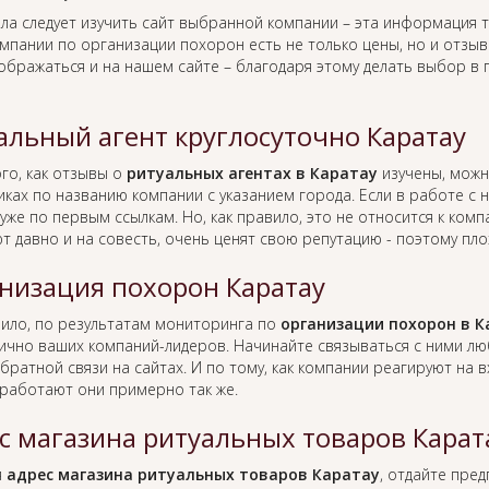
ла следует изучить сайт выбранной компании – эта информация т
омпании по организации похорон есть не только цены, но и отзы
тображаться и на нашем сайте – благодаря этому делать выбор в
альный агент круглосуточно Каратау
го, как отзывы о
ритуальных агентах в Каратау
изучены, можн
иках по названию компании с указанием города. Если в работе с
уже по первым ссылкам. Но, как правило, это не относится к ко
т давно и на совесть, очень ценят свою репутацию - поэтому пло
низация похорон Каратау
вило, по результатам мониторинга по
организации похорон в К
лично ваших компаний-лидеров. Начинайте связываться с ними л
братной связи на сайтах. И по тому, как компании реагируют на
работают они примерно так же.
с магазина ритуальных товаров Карат
я
адрес магазина ритуальных товаров Каратау
, отдайте пре