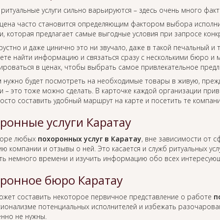
 ритуальные услуги сильно варьируются – здесь очень много фак
цена часто становится определяющим фактором выбора исполнит
, которая предлагает самые выгодные условия при запросе конкр
рустно и даже цинично это ни звучало, даже в такой печальный и
ете найти информацию и связаться сразу с несколькими бюро и м
ироваться в ценах, чтобы выбрать самое привлекательное предл
м нужно будет посмотреть на необходимые товары в живую, преж
 – это тоже можно сделать. В карточке каждой организации прив
росто составить удобный маршрут на карте и посетить те компан
ронные услуги Каратау
боре любых
похоронных услуг в Каратау
, вне зависимости от 
ю компании и отзывы о ней. Это касается и служб ритуальных усл
ть немного времени и изучить информацию обо всех интересующ
ронное бюро Каратау
ожет составить некоторое первичное представление о работе
п
ионализме потенциальных исполнителей и избежать разочаровани
нно не нужны.