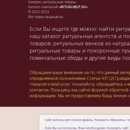
похорон, ритуальные товары.
Каталог компаний
«RITUALHELP.SU»
© 2022-2023
Все права защищены
Если Вы ищите где можно: найти ритуа
наш каталог ритуальных агентств и п
товаров: ритуальных венков из натура
ритуальные товары и похоронные принад
поминальные обеды и другие виды пох
Обращаем ваше внимание на то, что данный интер
определяемой положениями Статьи 437 (2) Гражда
товаров и (или) услуг, пожалуйста, обращайтесь
контактах. Пользуясь (на сайте) формой обратной
информацию. Мы не предоставляем Вашу личную и
Сайт использует cookie-файлы. Нажмите «Принять» ч
Если Вы не согласны, Вам необходимо покинуть сайт.