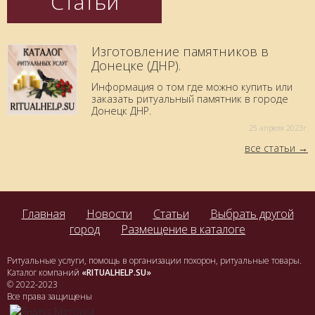
Статьи
Изготовление памятников в
Донецке (ДНР).
Информация о том где можно купить или
заказать ритуальный памятник в городе
Донецк ДНР.
25 aпреля 2023г.
все статьи
Главная
Новости
Статьи
Выбрать другой
город
Размещение в каталоге
Ритуальные услуги, помощь в организации похорон, ритуальные товары.
Каталог компаний
«RITUALHELP.SU»
© 2022-2023
Все права защищены