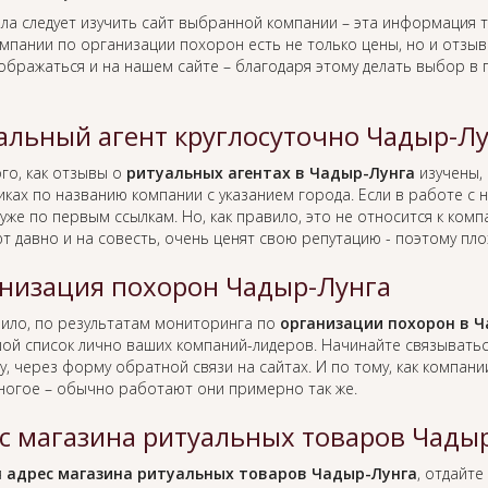
ла следует изучить сайт выбранной компании – эта информация т
омпании по организации похорон есть не только цены, но и отзы
тображаться и на нашем сайте – благодаря этому делать выбор в
альный агент круглосуточно Чадыр-Л
го, как отзывы о
ритуальных агентах в Чадыр-Лунга
изучены,
иках по названию компании с указанием города. Если в работе с
уже по первым ссылкам. Но, как правило, это не относится к ко
т давно и на совесть, очень ценят свою репутацию - поэтому пло
низация похорон Чадыр-Лунга
вило, по результатам мониторинга по
организации похорон в 
ой список лично ваших компаний-лидеров. Начинайте связывать
у, через форму обратной связи на сайтах. И по тому, как компан
ногое – обычно работают они примерно так же.
с магазина ритуальных товаров Чады
я
адрес магазина ритуальных товаров Чадыр-Лунга
, отдайте