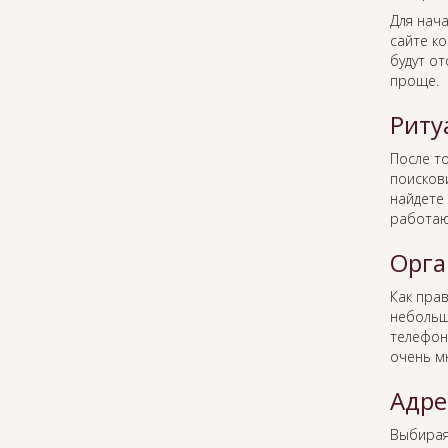
Для нача
сайте к
будут о
проще.
Риту
После то
поисков
найдете 
работаю
Орга
Как пра
небольш
телефон
очень м
Адре
Выбира