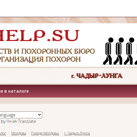
е в каталоге
 by
Translate
алог
Молдова
Города Молдовы
г. Чадыр-Лунга