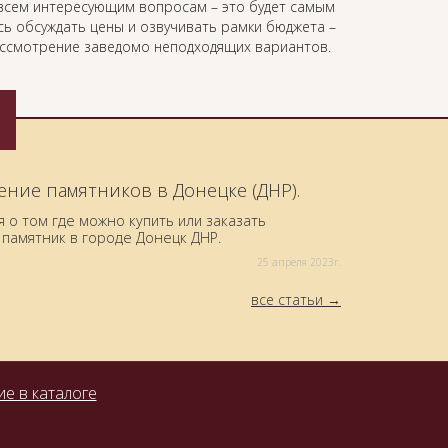
всем интересующим вопросам – это будет самым
сь обсуждать цены и озвучивать рамки бюджета –
рассмотрение заведомо неподходящих вариантов.
ение памятников в Донецке (ДНР).
о том где можно купить или заказать
памятник в городе Донецк ДНР.
25 aпреля 2023г.
все статьи
е в каталоге