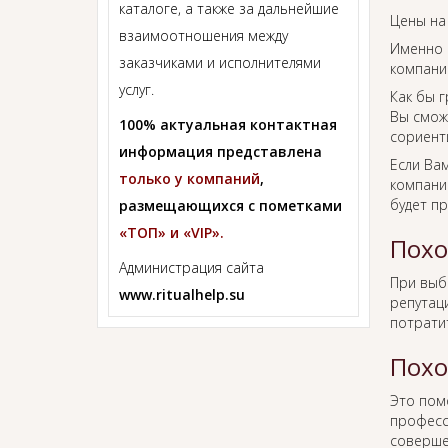
каталоге, а также за дальнейшие
Цены на
взаимоотношения между
Именно 
заказчиками и исполнителями
компании
услуг.
Как бы г
Вы смож
100% актуальная контактная
сориент
информация представлена
Если Ва
только у компаний
,
компании
будет п
размещающихся с пометками
«ТОП» и «VIP».
Похо
Администрация сайта
При вы
www.ritualhelp.su
репутаци
потрати
Похо
Это пом
професс
соверше