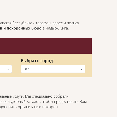
давс­кая Рес­пуб­ли­ка - телефон, адрес и полная
тв и похоронных бюро
в Чадыр-Лунга.
Выбрать город:
Все
альные услуги. Мы специально собрали
али в удобный каталог, чтобы предоставить Вам
 доверить организацию похорон.