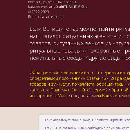
похорон, ритуальные товары.
Каталог компаний
«RITUALHELP.SU»
© 2022-2023
Все права защищены
Если Вы ищите где можно: найти ритуа
наш каталог ритуальных агентств и п
товаров: ритуальных венков из натура
ритуальные товары и похоронные принад
поминальные обеды и другие виды пох
Обращаем ваше внимание на то, что данный интер
определяемой положениями Статьи 437 (2) Гражда
товаров и (или) услуг, пожалуйста, обращайтесь
контактах. Пользуясь (на сайте) формой обратной
информацию. Мы не предоставляем Вашу личную и
Сайт использует cookie-файлы. Нажмите «Принять» ч
Если Вы не согласны, Вам необходимо покинуть сайт.