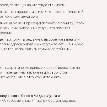
торов, влияющих на итоговую стоимость.
еля – как правило, люди отдают предпочтение той
етного комплекса услуг.
 тяжелый момент приходится думать о деньгах. Здесь
агазинами ритуальных услуг – это поможет
ожение.
де, чем принять решение о выборе магазина или
едены адреса ритуальных услуг – то есть Вам нужно
ии, которые показались самыми достойными.
и от сферы, многие привыкли ориентироваться на
уг – прежде, чем заключать договор, стоит
их компаниях в открытых источниках.
охоронного бюро в Чадыр-Лунга
и
й, которые в таких тяжелых обстоятельствах