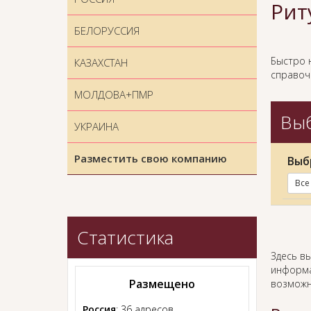
Рит
БЕЛОРУССИЯ
Быстро 
КАЗАХСТАН
справоч
МОЛДОВА+ПМР
Выб
УКРАИНА
Разместить свою компанию
Выб
Все
Статистика
Здесь в
информа
Размещено
возможн
Россия
: 36 адресов