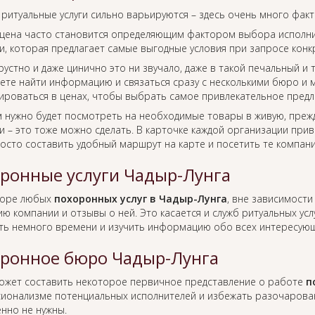
 ритуальные услуги сильно варьируются – здесь очень много фак
цена часто становится определяющим фактором выбора исполнит
, которая предлагает самые выгодные условия при запросе конкр
рустно и даже цинично это ни звучало, даже в такой печальный и
ете найти информацию и связаться сразу с несколькими бюро и м
ироваться в ценах, чтобы выбрать самое привлекательное предл
м нужно будет посмотреть на необходимые товары в живую, преж
 – это тоже можно сделать. В карточке каждой организации прив
росто составить удобный маршрут на карте и посетить те компан
ронные услуги Чадыр-Лунга
боре любых
похоронных услуг в Чадыр-Лунга
, вне зависимост
ю компании и отзывы о ней. Это касается и служб ритуальных усл
ть немного времени и изучить информацию обо всех интересующ
ронное бюро Чадыр-Лунга
ожет составить некоторое первичное представление о работе
п
ионализме потенциальных исполнителей и избежать разочаровани
нно не нужны.