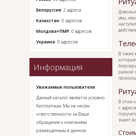
Риту
Белоруссия
: 2 адреса
Довольн
увы, нек
Казахстан
: 0 адресов
наступил
действи
Молдова+ПМР
: 0 адресов
Теле
Украина
: 0 адресов
В такие
которые
Информация
бюрокра
разной с
произош
Уважаемые пользователи
Риту
Данный каталог является условно
В этом 
бесплатным. Мы не несём
с адрес
поручит
ответственности за Ваше
знают в
обращение к компаниям
размещённым в данном
Стоим