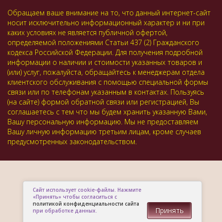
Обращаем ваше внимание на то, что данный интернет-сайт
носит исключительно информационный характер и ни при
каких условиях не является публичной офертой,
определяемой положениями Статьи 437 (2) Гражданского
кодекса Российской Федерации. Для получения подробной
информации о наличии и стоимости указанных товаров и
(или) услуг, пожалуйста, обращайтесь к менеджерам отдела
клиентского обслуживания с помощью специальной формы
связи или по телефонам указанным в контактах. Пользуясь
(на сайте) формой обратной связи или регистрацией, Вы
соглашаетесь с тем что мы будем хранить указанную Вами,
Вашу персональную информацию. Мы не предоставляем
Вашу личную информацию третьим лицам, кроме случаев
предусмотренных законодательством.
Сайт использует cookie-файлы. Нажмите
«Принять» чтобы согласиться с
политикой конфиденциальности сайта
Принять
при обработке данных.