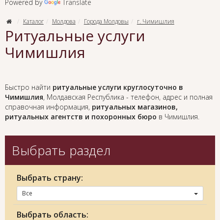
Powered by
Translate
Каталог
Молдова
Города Молдовы
г. Чимишлия
Ритуальные услуги
Чимишлия
Быстро найти
ритуальные услуги круглосуточно в
Чимишлия
, Мол­давс­кая Рес­пуб­ли­ка - телефон, адрес и полная
справочная информация,
ритуальных магазинов,
ритуальных агентств и похоронных бюро
в Чимишлия.
Выбрать раздел
Выбрать страну:
Все
Выбрать область: