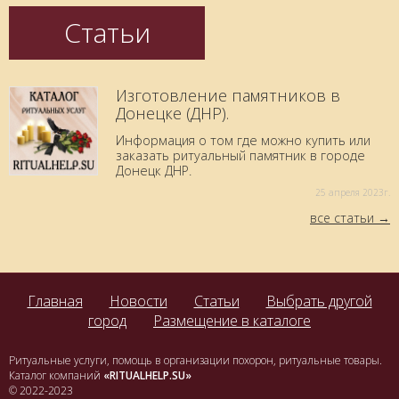
Статьи
Изготовление памятников в
Донецке (ДНР).
Информация о том где можно купить или
заказать ритуальный памятник в городе
Донецк ДНР.
25 aпреля 2023г.
все статьи
Главная
Новости
Статьи
Выбрать другой
город
Размещение в каталоге
Ритуальные услуги, помощь в организации похорон, ритуальные товары.
Каталог компаний
«RITUALHELP.SU»
© 2022-2023