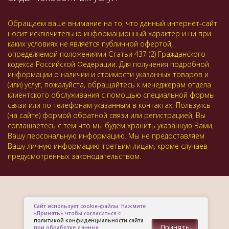
Обращаем ваше внимание на то, что данный интернет-сайт
носит исключительно информационный характер и ни при
каких условиях не является публичной офертой,
определяемой положениями Статьи 437 (2) Гражданского
кодекса Российской Федерации. Для получения подробной
информации о наличии и стоимости указанных товаров и
(или) услуг, пожалуйста, обращайтесь к менеджерам отдела
клиентского обслуживания с помощью специальной формы
связи или по телефонам указанным в контактах. Пользуясь
(на сайте) формой обратной связи или регистрацией, Вы
соглашаетесь с тем что мы будем хранить указанную Вами,
Вашу персональную информацию. Мы не предоставляем
Вашу личную информацию третьим лицам, кроме случаев
предусмотренных законодательством.
Сайт использует cookie-файлы. Нажмите
«Принять» чтобы согласиться с
политикой конфиденциальности сайта
Принять
при обработке данных.