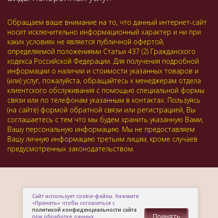
Обращаем ваше внимание на то, что данный интернет-сайт
носит исключительно информационный характер и ни при
каких условиях не является публичной офертой,
определяемой положениями Статьи 437 (2) Гражданского
кодекса Российской Федерации. Для получения подробной
информации о наличии и стоимости указанных товаров и
(или) услуг, пожалуйста, обращайтесь к менеджерам отдела
клиентского обслуживания с помощью специальной формы
связи или по телефонам указанным в контактах. Пользуясь
(на сайте) формой обратной связи или регистрацией, Вы
соглашаетесь с тем что мы будем хранить указанную Вами,
Вашу персональную информацию. Мы не предоставляем
Вашу личную информацию третьим лицам, кроме случаев
предусмотренных законодательством.
Сайт использует cookie-файлы. Нажмите
«Принять» чтобы согласиться с
политикой конфиденциальности сайта
Принять
при обработке данных.