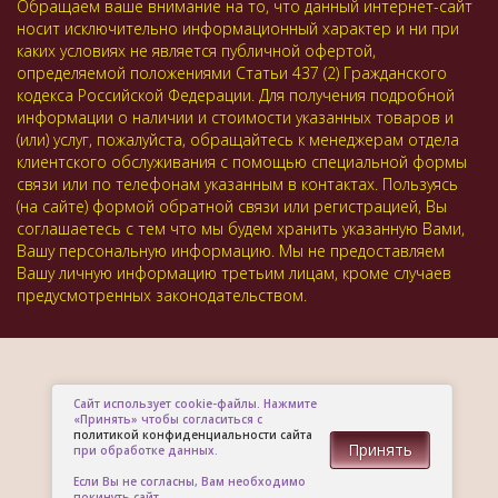
Обращаем ваше внимание на то, что данный интернет-сайт
носит исключительно информационный характер и ни при
каких условиях не является публичной офертой,
определяемой положениями Статьи 437 (2) Гражданского
кодекса Российской Федерации. Для получения подробной
информации о наличии и стоимости указанных товаров и
(или) услуг, пожалуйста, обращайтесь к менеджерам отдела
клиентского обслуживания с помощью специальной формы
связи или по телефонам указанным в контактах. Пользуясь
(на сайте) формой обратной связи или регистрацией, Вы
соглашаетесь с тем что мы будем хранить указанную Вами,
Вашу персональную информацию. Мы не предоставляем
Вашу личную информацию третьим лицам, кроме случаев
предусмотренных законодательством.
Сайт использует cookie-файлы. Нажмите
«Принять» чтобы согласиться с
политикой конфиденциальности сайта
Принять
при обработке данных.
Если Вы не согласны, Вам необходимо
покинуть сайт.