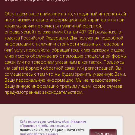
Обращаем ваше внимание на то, что данный интернет-сайт
носит исключительно информационный характер и ни при
каких условиях не является публичной офертой,
определяемой положениями Статьи 437 (2) Гражданского
кодекса Российской Федерации. Для получения подробной
информации о наличии и стоимости указанных товаров и
(или) услуг, пожалуйста, обращайтесь к менеджерам отдела
клиентского обслуживания с помощью специальной формы
связи или по телефонам указанным в контактах. Пользуясь
(на сайте) формой обратной связи или регистрацией, Вы
соглашаетесь с тем что мы будем хранить указанную Вами,
Вашу персональную информацию. Мы не предоставляем
Вашу личную информацию третьим лицам, кроме случаев
предусмотренных законодательством.
Сайт использует cookie-файлы. Нажмите
«Принять» чтобы согласиться с
политикой конфиденциальности сайта
Принять
при обработке данных.