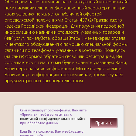
Обращаем ваше внимание на то, что данный интернет-сайт
носит исключительно информационный характер и ни при
каких условиях не является публичной офертой,
определяемой положениями Статьи 437 (2) Гражданского
кодекса Российской Федерации. Для получения подробной
информации о наличии и стоимости указанных товаров и
(или) услуг, пожалуйста, обращайтесь к менеджерам отдела
клиентского обслуживания с помощью специальной формы
связи или по телефонам указанным в контактах. Пользуясь
(на сайте) формой обратной связи или регистрацией, Вы
соглашаетесь с тем что мы будем хранить указанную Вами,
Вашу персональную информацию. Мы не предоставляем
Вашу личную информацию третьим лицам, кроме случаев
предусмотренных законодательством.
Сайт использует cookie-файлы. Нажмите
«Принять» чтобы согласиться с
политикой конфиденциальности сайта
Принять
при обработке данных.
Если Вы не согласны, Вам необходимо
покинуть сайт.