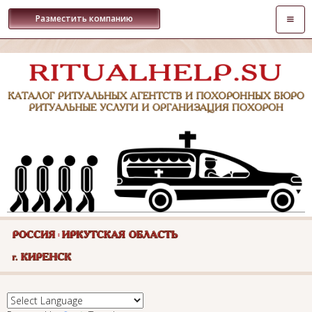
Откры
Разместить компанию
навиг