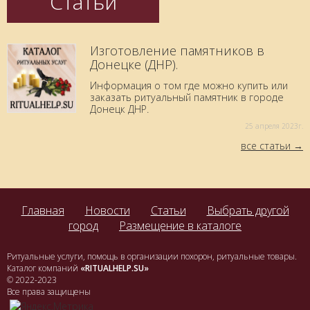
Статьи
Изготовление памятников в
Донецке (ДНР).
Информация о том где можно купить или
заказать ритуальный памятник в городе
Донецк ДНР.
25 aпреля 2023г.
все статьи
Главная
Новости
Статьи
Выбрать другой
город
Размещение в каталоге
Ритуальные услуги, помощь в организации похорон, ритуальные товары.
Каталог компаний
«RITUALHELP.SU»
© 2022-2023
Все права защищены