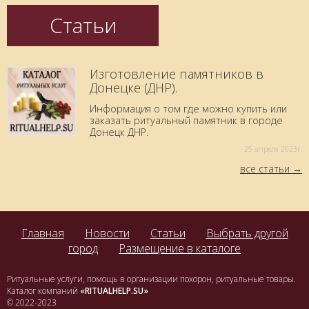
Статьи
Изготовление памятников в
Донецке (ДНР).
Информация о том где можно купить или
заказать ритуальный памятник в городе
Донецк ДНР.
25 aпреля 2023г.
все статьи
Главная
Новости
Статьи
Выбрать другой
город
Размещение в каталоге
Ритуальные услуги, помощь в организации похорон, ритуальные товары.
Каталог компаний
«RITUALHELP.SU»
© 2022-2023