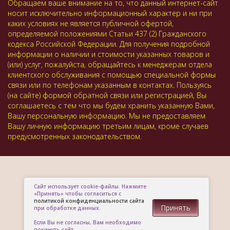
Обращаем ваше внимание на то, что данный интернет-сайт
носит исключительно информационный характер и ни при
каких условиях не является публичной офертой,
определяемой положениями Статьи 437 (2) Гражданского
кодекса Российской Федерации. Для получения подробной
информации о наличии и стоимости указанных товаров и
(или) услуг, пожалуйста, обращайтесь к менеджерам отдела
клиентского обслуживания с помощью специальной формы
связи или по телефонам указанным в контактах. Пользуясь
(на сайте) формой обратной связи или регистрацией, Вы
соглашаетесь с тем что мы будем хранить указанную Вами,
Вашу персональную информацию. Мы не предоставляем
Вашу личную информацию третьим лицам, кроме случаев
предусмотренных законодательством.
Сайт использует cookie-файлы. Нажмите
«Принять» чтобы согласиться с
политикой конфиденциальности сайта
Принять
при обработке данных.
Если Вы не согласны, Вам необходимо
покинуть сайт.