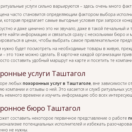
 ритуальные услуги сильно варьируются – здесь очень много фак
цена часто становится определяющим фактором выбора исполнит
, которая предлагает самые выгодные условия при запросе конкр
рустно и даже цинично это ни звучало, даже в такой печальный и
ете найти информацию и связаться сразу с несколькими бюро и м
ироваться в ценах, чтобы выбрать самое привлекательное предл
м нужно будет посмотреть на необходимые товары в живую, преж
 – это тоже можно сделать. В карточке каждой организации прив
росто составить удобный маршрут на карте и посетить те компан
ронные услуги Таштагол
боре любых
похоронных услуг в Таштаголе
, вне зависимости 
ю компании и отзывы о ней. Это касается и служб ритуальных усл
ть немного времени и изучить информацию обо всех интересующ
ронное бюро Таштагол
ожет составить некоторое первичное представление о работе
п
ионализме потенциальных исполнителей и избежать разочаровани
нно не нужны.