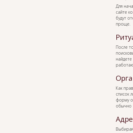
Для нача
сайте к
будут о
проще.
Риту
После то
поисков
найдете 
работаю
Орга
Как пра
список 
форму о
обычно 
Адре
Выбира