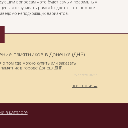
есующим вопросам – это будет самым правильным
ь цены и озвучивать рамки бюджета – это поможет
 заведомо неподходящих вариантов.
ение памятников в Донецке (ДНР).
о том где можно купить или заказать
памятник в городе Донецк ДНР.
25 aпреля 2023г.
все статьи
е в каталоге