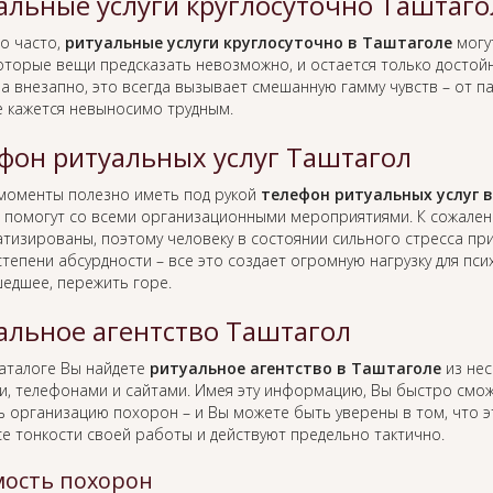
альные услуги круглосуточно Таштаго
о часто,
ритуальные услуги круглосуточно в Таштаголе
могу
оторые вещи предсказать невозможно, и остается только достойн
а внезапно, это всегда вызывает смешанную гамму чувств – от п
е кажется невыносимо трудным.
фон ритуальных услуг Таштагол
 моменты полезно иметь под рукой
телефон ритуальных услуг 
 помогут со всеми организационными мероприятиями. К сожален
тизированы, поэтому человеку в состоянии сильного стресса пр
тепени абсурдности – все это создает огромную нагрузку для пс
едшее, пережить горе.
альное агентство Таштагол
каталоге Вы найдете
ритуальное агентство в Таштаголе
из нес
и, телефонами и сайтами. Имея эту информацию, Вы быстро смо
ь организацию похорон – и Вы можете быть уверены в том, что 
се тонкости своей работы и действуют предельно тактично.
ость похорон