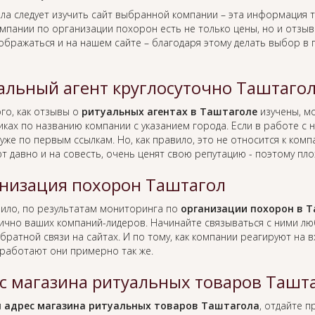
ла следует изучить сайт выбранной компании – эта информация т
омпании по организации похорон есть не только цены, но и отзы
тображаться и на нашем сайте – благодаря этому делать выбор в
альный агент круглосуточно Таштаго
го, как отзывы о
ритуальных агентах в Таштаголе
изучены, м
иках по названию компании с указанием города. Если в работе с
уже по первым ссылкам. Но, как правило, это не относится к ко
т давно и на совесть, очень ценят свою репутацию - поэтому пло
низация похорон Таштагол
вило, по результатам мониторинга по
организации похорон в 
лично ваших компаний-лидеров. Начинайте связываться с ними л
братной связи на сайтах. И по тому, как компании реагируют на
работают они примерно так же.
с магазина ритуальных товаров Ташт
я
адрес магазина ритуальных товаров Таштагола
, отдайте 