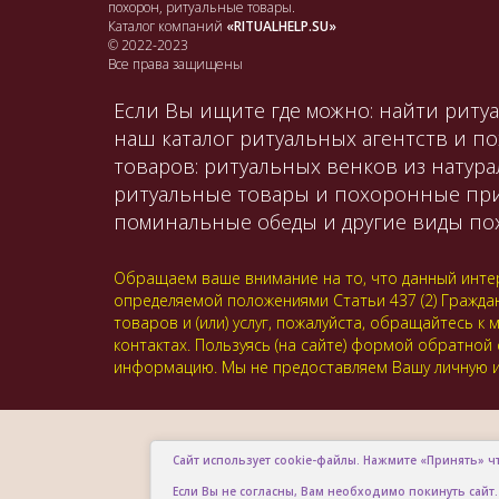
похорон, ритуальные товары.
Каталог компаний
«RITUALHELP.SU»
© 2022-2023
Все права защищены
Если Вы ищите где можно: найти ритуа
наш каталог ритуальных агентств и п
товаров: ритуальных венков из натура
ритуальные товары и похоронные принад
поминальные обеды и другие виды пох
Обращаем ваше внимание на то, что данный интер
определяемой положениями Статьи 437 (2) Гражда
товаров и (или) услуг, пожалуйста, обращайтесь
контактах. Пользуясь (на сайте) формой обратной
информацию. Мы не предоставляем Вашу личную и
Сайт использует cookie-файлы. Нажмите «Принять» ч
Если Вы не согласны, Вам необходимо покинуть сайт.