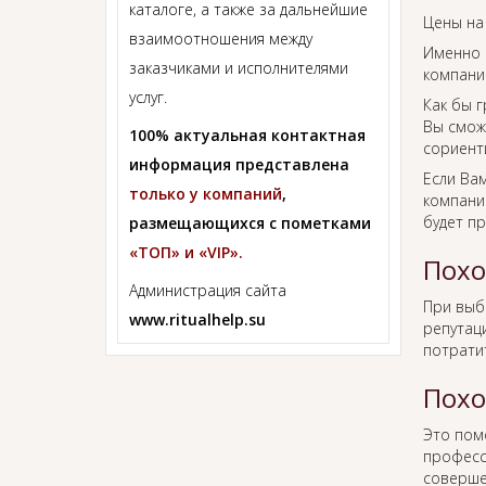
каталоге, а также за дальнейшие
Цены на
взаимоотношения между
Именно 
заказчиками и исполнителями
компании
услуг.
Как бы г
Вы смож
100% актуальная контактная
сориент
информация представлена
Если Ва
только у компаний
,
компании
будет п
размещающихся с пометками
«ТОП» и «VIP».
Похо
Администрация сайта
При вы
www.ritualhelp.su
репутаци
потрати
Похо
Это пом
професс
соверше