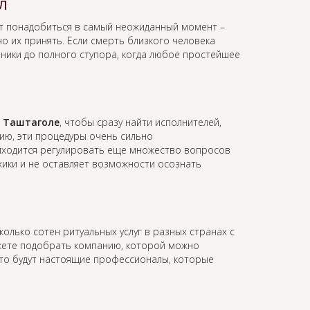
л
т понадобиться в самый неожиданный момент –
о их принять. Если смерть близкого человека
аники до полного ступора, когда любое простейшее
в Таштаголе
, чтобы сразу найти исполнителей,
ию, эти процедуры очень сильно
иходится регулировать еще множество вопросов
ихики и не оставляет возможности осознать
колько сотен ритуальных услуг в разных странах с
жете подобрать компанию, которой можно
это будут настоящие профессионалы, которые