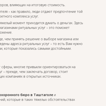
торов, влияющих на итоговую стоимость.
еля – как правило, люди отдают предпочтение той
етного комплекса услуг.
 тяжелый момент приходится думать о деньгах. Здесь
агазинами ритуальных услуг – это поможет
ожение.
де, чем принять решение о выборе магазина или
едены адреса ритуальных услуг – то есть Вам нужно
ии, которые показались самыми достойными.
от сферы, многие привыкли ориентироваться на
уг – прежде, чем заключать договор, стоит
их компаниях в открытых источниках.
охоронного бюро в Таштаголе
и
й, которые в таких тяжелых обстоятельствах