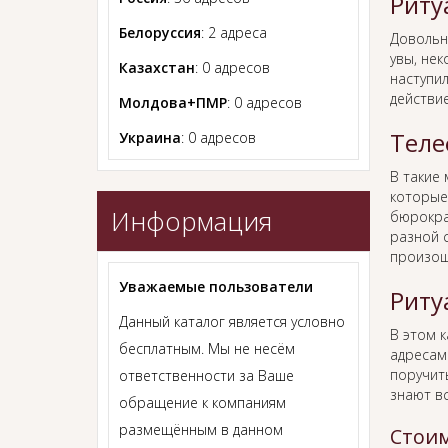
Риту
Белоруссия
: 2 адреса
Довольн
увы, нек
Казахстан
: 0 адресов
наступил
действи
Молдова+ПМР
: 0 адресов
Теле
Украина
: 0 адресов
В такие
которые
Информация
бюрокра
разной с
произош
Уважаемые пользователи
Риту
Данный каталог является условно
В этом 
бесплатным. Мы не несём
адресам
поручит
ответственности за Ваше
знают в
обращение к компаниям
размещённым в данном
Стоим