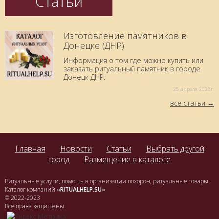
Статьи
Изготовление памятников в
Донецке (ДНР).
Информация о том где можно купить или
заказать ритуальный памятник в городе
Донецк ДНР.
25 aпреля 2023г.
все статьи
Главная
Новости
Статьи
Выбрать другой
город
Размещение в каталоге
Ритуальные услуги, помощь в организации похорон, ритуальные товары.
Каталог компаний
«RITUALHELP.SU»
© 2022-2023
Все права защищены