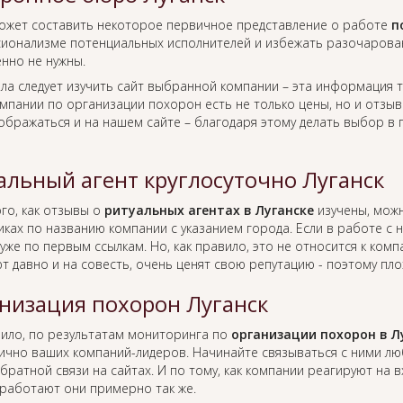
ожет составить некоторое первичное представление о работе
п
ионализме потенциальных исполнителей и избежать разочаровани
нно не нужны.
ла следует изучить сайт выбранной компании – эта информация т
омпании по организации похорон есть не только цены, но и отзы
тображаться и на нашем сайте – благодаря этому делать выбор в
альный агент круглосуточно Луганск
го, как отзывы о
ритуальных агентах в Луганске
изучены, можн
иках по названию компании с указанием города. Если в работе с
уже по первым ссылкам. Но, как правило, это не относится к ко
т давно и на совесть, очень ценят свою репутацию - поэтому пло
низация похорон Луганск
вило, по результатам мониторинга по
организации похорон в Л
лично ваших компаний-лидеров. Начинайте связываться с ними л
братной связи на сайтах. И по тому, как компании реагируют на
работают они примерно так же.