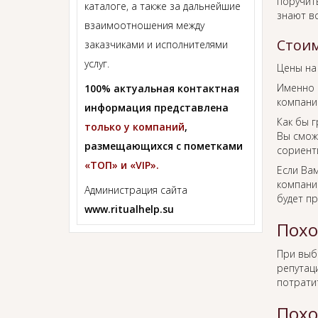
поручит
каталоге, а также за дальнейшие
знают в
взаимоотношения между
Стоим
заказчиками и исполнителями
услуг.
Цены на
Именно 
100% актуальная контактная
компании
информация представлена
Как бы г
только у компаний
,
Вы смож
размещающихся с пометками
сориент
«ТОП» и «VIP».
Если Ва
компании
Администрация сайта
будет п
www.ritualhelp.su
Похо
При вы
репутаци
потрати
Похо