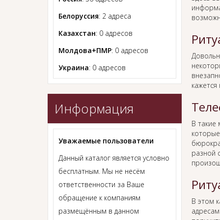
информа
Белоруссия
: 2 адреса
возможн
Казахстан
: 0 адресов
Риту
Молдова+ПМР
: 0 адресов
Довольн
некотор
Украина
: 0 адресов
внезапно
кажется
Теле
Информация
В такие
которые
Уважаемые пользователи
бюрокра
разной с
Данный каталог является условно
произош
бесплатным. Мы не несём
Риту
ответственности за Ваше
обращение к компаниям
В этом 
размещённым в данном
адресам