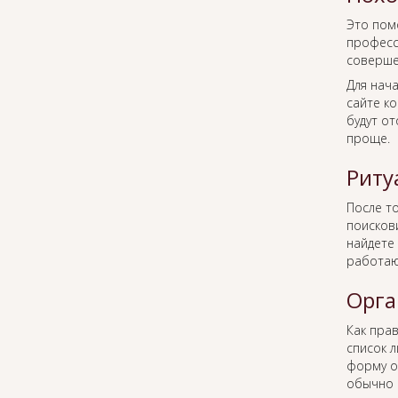
Это пом
професс
соверше
Для нача
сайте к
будут о
проще.
Риту
После то
поисков
найдете 
работаю
Орга
Как пра
список 
форму о
обычно 