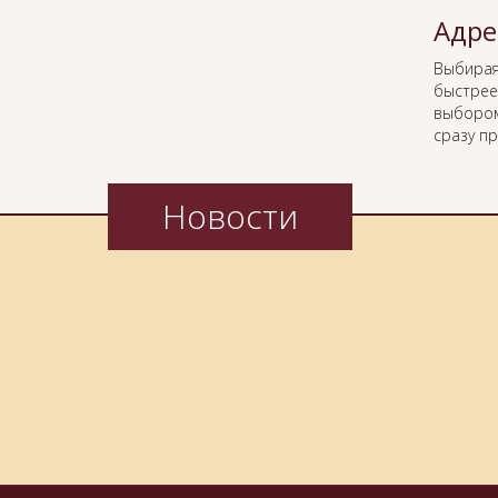
Адре
Выбира
быстрее
выбором
сразу п
Новости