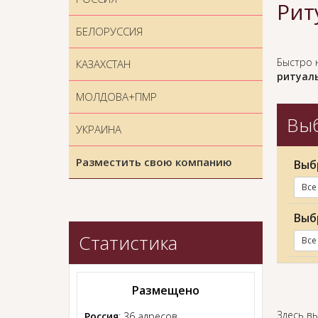
Рит
БЕЛОРУССИЯ
Быстро 
КАЗАХСТАН
ритуаль
МОЛДОВА+ПМР
Выб
УКРАИНА
Разместить свою компанию
Выб
Все
Выб
Статистика
Все
Размещено
Здесь в
Россия
: 36 адресов