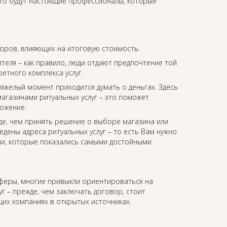
это будут настоящие профессионалы, которые
торов, влияющих на итоговую стоимость.
еля – как правило, люди отдают предпочтение той
етного комплекса услуг.
 тяжелый момент приходится думать о деньгах. Здесь
агазинами ритуальных услуг – это поможет
ожение.
де, чем принять решение о выборе магазина или
едены адреса ритуальных услуг – то есть Вам нужно
ии, которые показались самыми достойными.
сферы, многие привыкли ориентироваться на
уг – прежде, чем заключать договор, стоит
их компаниях в открытых источниках.