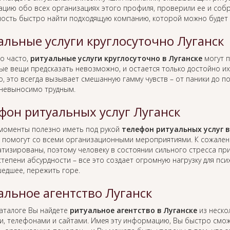
цию обо всех организациях этого профиля, проверили ее и собр
ость быстро найти подходящую компанию, которой можно будет
альные услуги круглосуточно Луганск
о часто,
ритуальные услуги круглосуточно в Луганске
могут п
ые вещи предсказать невозможно, и остается только достойно их 
, это всегда вызывает смешанную гамму чувств – от паники до п
 невыносимо трудным.
фон ритуальных услуг Луганск
 моменты полезно иметь под рукой
телефон ритуальных услуг в
 помогут со всеми организационными мероприятиями. К сожален
тизированы, поэтому человеку в состоянии сильного стресса пр
тепени абсурдности – все это создает огромную нагрузку для пс
едшее, пережить горе.
альное агентство Луганск
каталоге Вы найдете
ритуальное агентство в Луганске
из нескол
и, телефонами и сайтами. Имея эту информацию, Вы быстро смо