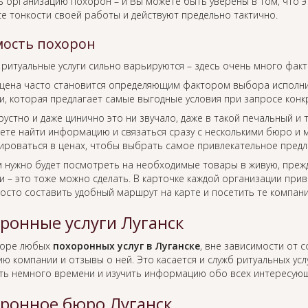
ь организацию похорон – и Вы можете быть уверены в том, что 
се тонкости своей работы и действуют предельно тактично.
ость похорон
 ритуальные услуги сильно варьируются – здесь очень много фак
цена часто становится определяющим фактором выбора исполнит
, которая предлагает самые выгодные условия при запросе конкр
рустно и даже цинично это ни звучало, даже в такой печальный и
ете найти информацию и связаться сразу с несколькими бюро и м
ироваться в ценах, чтобы выбрать самое привлекательное предл
м нужно будет посмотреть на необходимые товары в живую, преж
 – это тоже можно сделать. В карточке каждой организации прив
росто составить удобный маршрут на карте и посетить те компан
ронные услуги Луганск
боре любых
похоронных услуг в Луганске
, вне зависимости от 
ю компании и отзывы о ней. Это касается и служб ритуальных усл
ть немного времени и изучить информацию обо всех интересующ
ронное бюро Луганск