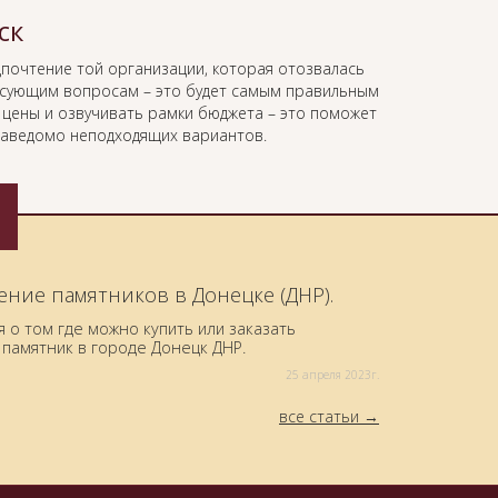
ск
дпочтение той организации, которая отозвалась
есующим вопросам – это будет самым правильным
ь цены и озвучивать рамки бюджета – это поможет
 заведомо неподходящих вариантов.
ение памятников в Донецке (ДНР).
о том где можно купить или заказать
памятник в городе Донецк ДНР.
25 aпреля 2023г.
все статьи