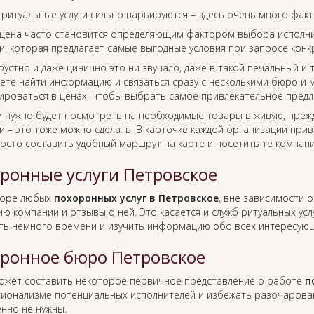
 ритуальные услуги сильно варьируются – здесь очень много фак
цена часто становится определяющим фактором выбора исполнит
, которая предлагает самые выгодные условия при запросе конкр
рустно и даже цинично это ни звучало, даже в такой печальный и
ете найти информацию и связаться сразу с несколькими бюро и м
ироваться в ценах, чтобы выбрать самое привлекательное предл
м нужно будет посмотреть на необходимые товары в живую, преж
 – это тоже можно сделать. В карточке каждой организации прив
росто составить удобный маршрут на карте и посетить те компан
ронные услуги Петровское
боре любых
похоронных услуг в Петровское
, вне зависимости 
ю компании и отзывы о ней. Это касается и служб ритуальных усл
ть немного времени и изучить информацию обо всех интересующ
ронное бюро Петровское
ожет составить некоторое первичное представление о работе
п
ионализме потенциальных исполнителей и избежать разочаровани
нно не нужны.