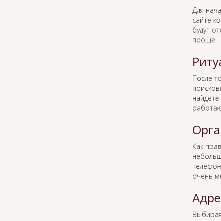
Для нача
сайте к
будут о
проще.
Риту
После то
поисков
найдете 
работаю
Орга
Как пра
небольш
телефон
очень м
Адре
Выбира