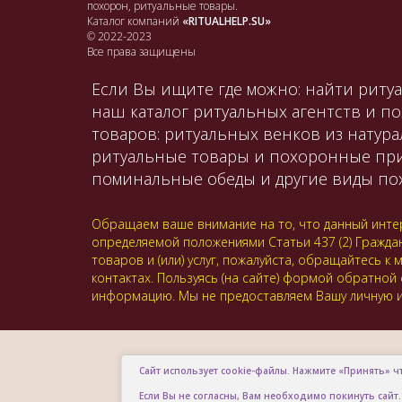
похорон, ритуальные товары.
Каталог компаний
«RITUALHELP.SU»
© 2022-2023
Все права защищены
Если Вы ищите где можно: найти ритуа
наш каталог ритуальных агентств и п
товаров: ритуальных венков из натура
ритуальные товары и похоронные принад
поминальные обеды и другие виды пох
Обращаем ваше внимание на то, что данный интер
определяемой положениями Статьи 437 (2) Гражда
товаров и (или) услуг, пожалуйста, обращайтесь
контактах. Пользуясь (на сайте) формой обратной
информацию. Мы не предоставляем Вашу личную и
Сайт использует cookie-файлы. Нажмите «Принять» ч
Если Вы не согласны, Вам необходимо покинуть сайт.