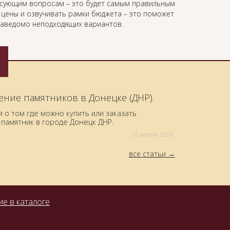
есующим вопросам – это будет самым правильным
ь цены и озвучивать рамки бюджета – это поможет
 заведомо неподходящих вариантов.
ение памятников в Донецке (ДНР).
о том где можно купить или заказать
памятник в городе Донецк ДНР.
25 aпреля 2023г.
все статьи
е в каталоге