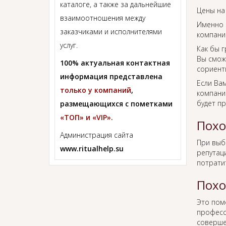
каталоге, а также за дальнейшие
Цены на
взаимоотношения между
Именно 
заказчиками и исполнителями
компании
услуг.
Как бы г
Вы смож
100% актуальная контактная
сориент
информация представлена
Если Ва
только у компаний
,
компании
будет п
размещающихся с пометками
«ТОП» и «VIP».
Похо
Администрация сайта
При вы
www.ritualhelp.su
репутаци
потрати
Похо
Это пом
професс
соверше