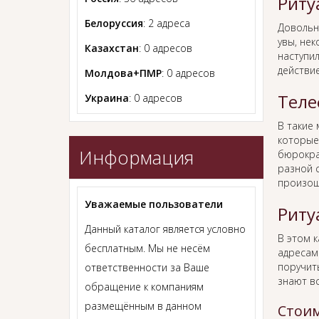
Риту
Белоруссия
: 2 адреса
Довольн
увы, нек
Казахстан
: 0 адресов
наступил
действи
Молдова+ПМР
: 0 адресов
Теле
Украина
: 0 адресов
В такие
которые
Информация
бюрокра
разной с
произош
Уважаемые пользователи
Риту
Данный каталог является условно
В этом 
бесплатным. Мы не несём
адресам
поручит
ответственности за Ваше
знают в
обращение к компаниям
размещённым в данном
Стоим