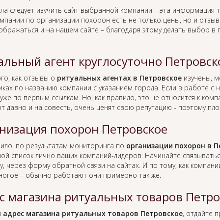
ла следует изучить сайт выбранной компании – эта информация т
омпании по организации похорон есть не только цены, но и отзы
тображаться и на нашем сайте – благодаря этому делать выбор в
альный агент круглосуточно Петровск
го, как отзывы о
ритуальных агентах в Петровское
изучены, м
иках по названию компании с указанием города. Если в работе с
уже по первым ссылкам. Но, как правило, это не относится к ко
т давно и на совесть, очень ценят свою репутацию - поэтому пло
низация похорон Петровское
вило, по результатам мониторинга по
организации похорон в П
ой список лично ваших компаний-лидеров. Начинайте связывать
у, через форму обратной связи на сайтах. И по тому, как компан
ногое – обычно работают они примерно так же.
с магазина ритуальных товаров Петро
я
адрес магазина ритуальных товаров Петровское
, отдайте 