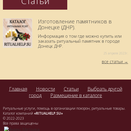
Статьи
Изготовление памятников в
Донецке (ДНР).
Информация о том где можно купить или
заказать ритуальный памятник в городе
Донецк ДНР.
25 aпреля 2023г.
все статьи
Главная
Новости
Статьи
Выбрать другой
город
Размещение в каталоге
Ритуальные услуги, помощь в организации похорон, ритуальные товары.
Каталог компаний
«RITUALHELP.SU»
© 2022-2023
Все права защищены