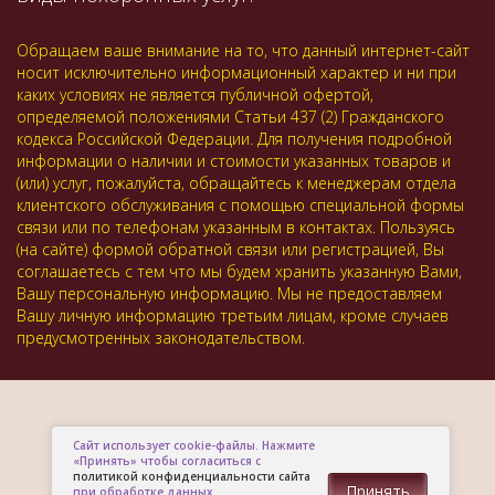
Обращаем ваше внимание на то, что данный интернет-сайт
носит исключительно информационный характер и ни при
каких условиях не является публичной офертой,
определяемой положениями Статьи 437 (2) Гражданского
кодекса Российской Федерации. Для получения подробной
информации о наличии и стоимости указанных товаров и
(или) услуг, пожалуйста, обращайтесь к менеджерам отдела
клиентского обслуживания с помощью специальной формы
связи или по телефонам указанным в контактах. Пользуясь
(на сайте) формой обратной связи или регистрацией, Вы
соглашаетесь с тем что мы будем хранить указанную Вами,
Вашу персональную информацию. Мы не предоставляем
Вашу личную информацию третьим лицам, кроме случаев
предусмотренных законодательством.
Сайт использует cookie-файлы. Нажмите
«Принять» чтобы согласиться с
политикой конфиденциальности сайта
Принять
при обработке данных.