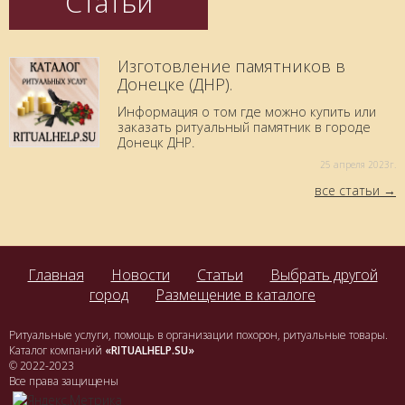
Статьи
Изготовление памятников в
Донецке (ДНР).
Информация о том где можно купить или
заказать ритуальный памятник в городе
Донецк ДНР.
25 aпреля 2023г.
все статьи
Главная
Новости
Статьи
Выбрать другой
город
Размещение в каталоге
Ритуальные услуги, помощь в организации похорон, ритуальные товары.
Каталог компаний
«RITUALHELP.SU»
© 2022-2023
Все права защищены