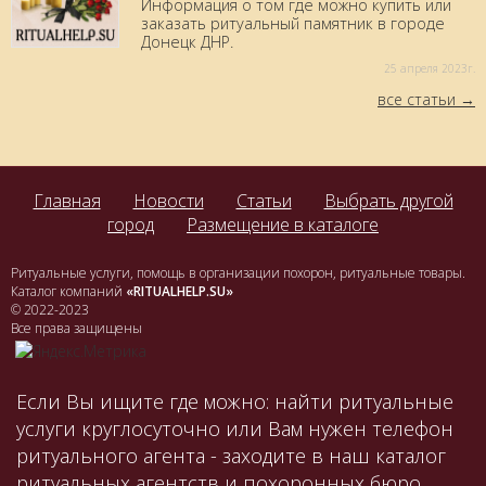
Информация о том где можно купить или
заказать ритуальный памятник в городе
Донецк ДНР.
25 aпреля 2023г.
все статьи
Главная
Новости
Статьи
Выбрать другой
город
Размещение в каталоге
Ритуальные услуги, помощь в организации похорон, ритуальные товары.
Каталог компаний
«RITUALHELP.SU»
© 2022-2023
Все права защищены
Если Вы ищите где можно: найти ритуальные
услуги круглосуточно или Вам нужен телефон
ритуального агента - заходите в наш каталог
ритуальных агентств и похоронных бюро.