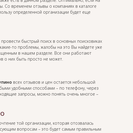
акже есть в данном разделе. Оптимально, если на
вы. Со временем отзывы о компаниях в каталоге
 пользу определенной организации будет еще
 провести быстрый поиск в основных поисковиках
какие-то проблемы, жалобы на это Вы найдете уже
мещенным в нашем разделе. Все они работают
ов о них быть просто не может.
упино
всех отзывов и цен остается небольшой
юбыми удобными способами – по телефону, через
 входящие запросы, можно понять очень многое –
но
почтение той организации, которая отозвалась
есующим вопросам – это будет самым правильным