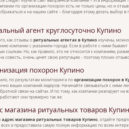
ла следует изучить сайт выбранной компании – эта информация т
омпании по организации похорон есть не только цены, но и отзы
тображаться и на нашем сайте – благодаря этому делать выбор в
альный агент круглосуточно Купино
го, как отзывы о
ритуальных агентах в Купино
изучены, можно
анию компании с указанием города. Если в работе с ними бывают 
ым ссылкам. Но, как правило, это не относится к компаниям, раз
на совесть, очень ценят свою репутацию - поэтому плохих отзыв
низация похорон Купино
вило, по результатам мониторинга по
организации похорон в К
лично ваших компаний-лидеров. Начинайте связываться с ними л
братной связи на сайтах. И по тому, как компании реагируют на
работают они примерно так же.
с магазина ритуальных товаров Купи
я
адрес магазина ритуальных товаров Купино
, отдайте пред
 всех и предоставила самую полную информацию по всем интер