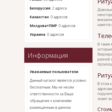
Риту
Белоруссия
: 2 адреса
Довольн
некотор
Казахстан
: 0 адресов
внезапно
кажется
Молдова+ПМР
: 0 адресов
Теле
Украина
: 0 адресов
В такие
которые
Информация
бюрокра
разной с
произош
Уважаемые пользователи
Риту
Данный каталог является условно
В этом 
бесплатным. Мы не несём
адресам
поручит
ответственности за Ваше
знают в
обращение к компаниям
размещённым в данном
Стоим