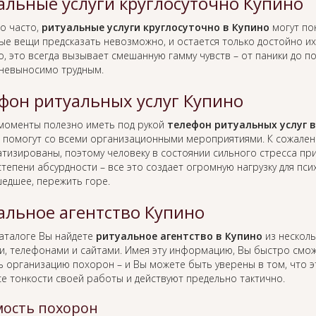
альные услуги круглосуточно Купино
о часто,
ритуальные услуги круглосуточно в Купино
могут по
ые вещи предсказать невозможно, и остается только достойно их 
, это всегда вызывает смешанную гамму чувств – от паники до п
 невыносимо трудным.
фон ритуальных услуг Купино
 моменты полезно иметь под рукой
телефон ритуальных услуг в
 помогут со всеми организационными мероприятиями. К сожален
тизированы, поэтому человеку в состоянии сильного стресса пр
тепени абсурдности – все это создает огромную нагрузку для пс
едшее, пережить горе.
альное агентство Купино
каталоге Вы найдете
ритуальное агентство в Купино
из несколь
и, телефонами и сайтами. Имея эту информацию, Вы быстро смо
ь организацию похорон – и Вы можете быть уверены в том, что 
се тонкости своей работы и действуют предельно тактично.
ость похорон