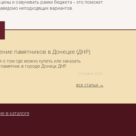
ь цены и озвучивать рамки бюджета – это поможет
 заведомо неподходящих вариантов.
ение памятников в Донецке (ДНР).
о том где можно купить или заказать
памятник в городе Донецк ДНР.
25 aпреля 2023г.
все статьи
е в каталоге