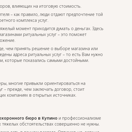
торов, влияющих на итоговую стоимость.
еля – как правило, люди отдают предпочтение той
етного комплекса услуг.
 тяжелый момент приходится думать о деньгах. Здесь
агазинами ритуальных услуг – это поможет
ожение.
де, чем принять решение о выборе магазина или
едены адреса ритуальных услуг – то есть Вам нужно
ии, которые показались самыми достойными.
феры, многие привыкли ориентироваться на
уг – прежде, чем заключать договор, стоит
их компаниях в открытых источниках.
охоронного бюро в Купино
и профессионализме
х тяжелых обстоятельствах совершенно не нужны.