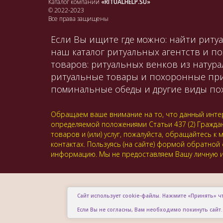
Каталог компаний
«RITUALHELP.SU»
© 2022-2023
Все права защищены
Если Вы ищите где можно: найти ритуа
наш каталог ритуальных агентств и п
товаров: ритуальных венков из натура
ритуальные товары и похоронные принад
поминальные обеды и другие виды пох
Обращаем ваше внимание на то, что данный интер
определяемой положениями Статьи 437 (2) Гражда
товаров и (или) услуг, пожалуйста, обращайтесь
контактах. Пользуясь (на сайте) формой обратной
информацию. Мы не предоставляем Вашу личную и
Сайт использует cookie-файлы. Нажмите «Принять» ч
Если Вы не согласны, Вам необходимо покинуть сайт.