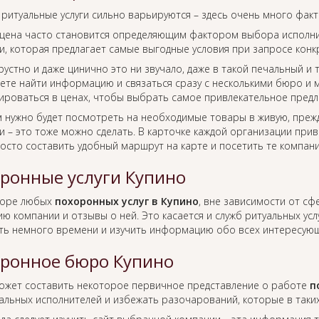
 ритуальные услуги сильно варьируются – здесь очень много фак
цена часто становится определяющим фактором выбора исполнит
, которая предлагает самые выгодные условия при запросе конкр
рустно и даже цинично это ни звучало, даже в такой печальный и
ете найти информацию и связаться сразу с несколькими бюро и м
ироваться в ценах, чтобы выбрать самое привлекательное предл
м нужно будет посмотреть на необходимые товары в живую, преж
 – это тоже можно сделать. В карточке каждой организации прив
росто составить удобный маршрут на карте и посетить те компан
ронные услуги Купино
боре любых
похоронных услуг в Купино
, вне зависимости от с
ю компании и отзывы о ней. Это касается и служб ритуальных усл
ть немного времени и изучить информацию обо всех интересующ
ронное бюро Купино
ожет составить некоторое первичное представление о работе
п
альных исполнителей и избежать разочарований, которые в таки