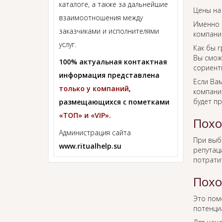
каталоге, а также за дальнейшие
Цены на
взаимоотношения между
Именно 
заказчиками и исполнителями
компании
услуг.
Как бы г
Вы смож
100% актуальная контактная
сориент
информация представлена
Если Ва
только у компаний
,
компании
будет п
размещающихся с пометками
«ТОП» и «VIP».
Похо
Администрация сайта
При вы
www.ritualhelp.su
репутаци
потрати
Похо
Это пом
потенци