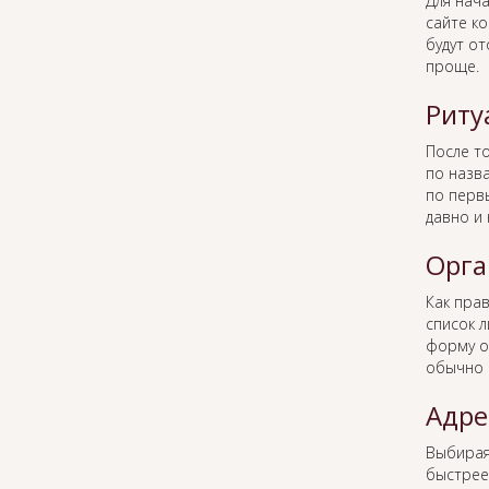
Для нача
сайте к
будут о
проще.
Риту
После то
по назв
по перв
давно и 
Орга
Как пра
список 
форму о
обычно 
Адре
Выбира
быстрее