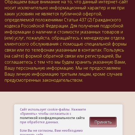
Обращаем ваше внимание на то, что данный интернет-сайт
носит исключительно информационный характер и ни при
каких условиях не является публичной офертой,
определяемой положениями Статьи 437 (2) Гражданского
кодекса Российской Федерации. Для получения подробной
информации о наличии и стоимости указанных товаров и
(или) услуг, пожалуйста, обращайтесь к менеджерам отдела
клиентского обслуживания с помощью специальной формы
связи или по телефонам указанным в контактах. Пользуясь
(на сайте) формой обратной связи или регистрацией, Вы
соглашаетесь с тем что мы будем хранить указанную Вами,
Вашу персональную информацию. Мы не предоставляем
Вашу личную информацию третьим лицам, кроме случаев
предусмотренных законодательством.
Сайт использует cookie-файлы. Нажмите
«Принять» чтобы согласиться с
политикой конфиденциальности сайта
Принять
при обработке данных.
Если Вы не согласны, Вам необходимо
покинуть сайт.