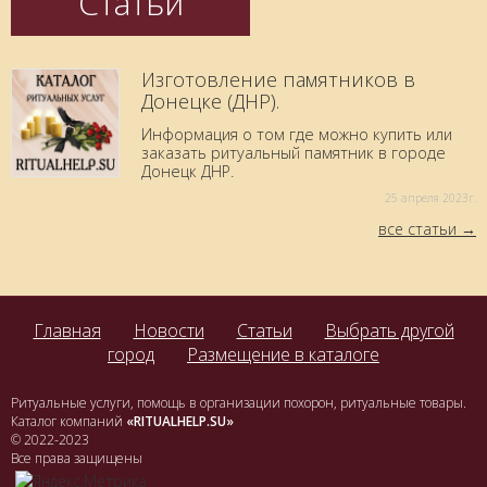
Статьи
Изготовление памятников в
Донецке (ДНР).
Информация о том где можно купить или
заказать ритуальный памятник в городе
Донецк ДНР.
25 aпреля 2023г.
все статьи
Главная
Новости
Статьи
Выбрать другой
город
Размещение в каталоге
Ритуальные услуги, помощь в организации похорон, ритуальные товары.
Каталог компаний
«RITUALHELP.SU»
© 2022-2023
Все права защищены