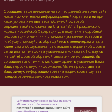
Обращаем ваше внимание на то, что данный интернет-сайт
носит исключительно информационный характер и ни при
каких условиях не является публичной офертой,
определяемой положениями Статьи 437 (2) Гражданского
кодекса Российской Федерации. Для получения подробной
информации о наличии и стоимости указанных товаров и
(или) услуг, пожалуйста, обращайтесь к менеджерам отдела
клиентского обслуживания с помощью специальной формы
связи или по телефонам указанным в контактах. Пользуясь
(на сайте) формой обратной связи или регистрацией, Вы
соглашаетесь с тем что мы будем хранить указанную Вами,
Вашу персональную информацию. Мы не предоставляем
Вашу личную информацию третьим лицам, кроме случаев
предусмотренных законодательством.
Сайт использует cookie-файлы. Нажмите
«Принять» чтобы согласиться с
политикой конфиденциальности сайта
Принять
при обработке данных.