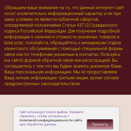
Обращаем ваше внимание на то, что данный интернет-сайт
носит исключительно информационный характер и ни при
каких условиях не является публичной офертой,
определяемой положениями Статьи 437 (2) Гражданского
кодекса Российской Федерации. Для получения подробной
информации о наличии и стоимости указанных товаров и
(или) услуг, пожалуйста, обращайтесь к менеджерам отдела
клиентского обслуживания с помощью специальной формы
связи или по телефонам указанным в контактах. Пользуясь
(на сайте) формой обратной связи или регистрацией, Вы
соглашаетесь с тем что мы будем хранить указанную Вами,
Вашу персональную информацию. Мы не предоставляем
Вашу личную информацию третьим лицам, кроме случаев
предусмотренных законодательством.
Сайт использует cookie-файлы. Нажмите
«Принять» чтобы согласиться с
политикой конфиденциальности сайта
Принять
при обработке данных.