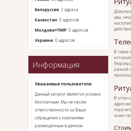
Риту
Белоруссия
: 2 адреса
Довольн
увы, нек
Казахстан
: 0 адресов
наступил
действи
Молдова+ПМР
: 0 адресов
Теле
Украина
: 0 адресов
В такие
которые
Информация
бюрокра
разной с
произош
Уважаемые пользователи
Риту
Данный каталог является условно
В этом 
бесплатным. Мы не несём
адресам
поручит
ответственности за Ваше
знают в
обращение к компаниям
размещённым в данном
Стоим