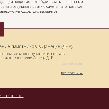
есующим вопросам – это будет самым правильным
ь цены и озвучивать рамки бюджета – это поможет
 заведомо неподходящих вариантов.
ение памятников в Донецке (ДНР).
о том где можно купить или заказать
памятник в городе Донецк ДНР.
25 aпреля 2023г.
все статьи
е в каталоге