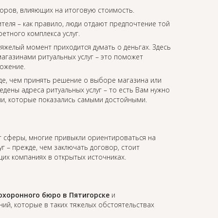
торов, влияющих на итоговую стоимость.
еля – как правило, люди отдают предпочтение той
етного комплекса услуг.
 тяжелый момент приходится думать о деньгах. Здесь
агазинами ритуальных услуг – это поможет
ожение.
де, чем принять решение о выборе магазина или
едены адреса ритуальных услуг – то есть Вам нужно
ии, которые показались самыми достойными.
от сферы, многие привыкли ориентироваться на
уг – прежде, чем заключать договор, стоит
их компаниях в открытых источниках.
охоронного бюро в Пятигорске
и
й, которые в таких тяжелых обстоятельствах