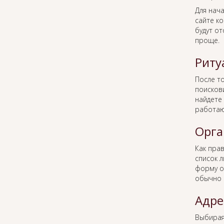
Для нача
сайте к
будут о
проще.
Риту
После то
поисков
найдете 
работаю
Орга
Как пра
список 
форму о
обычно 
Адре
Выбира