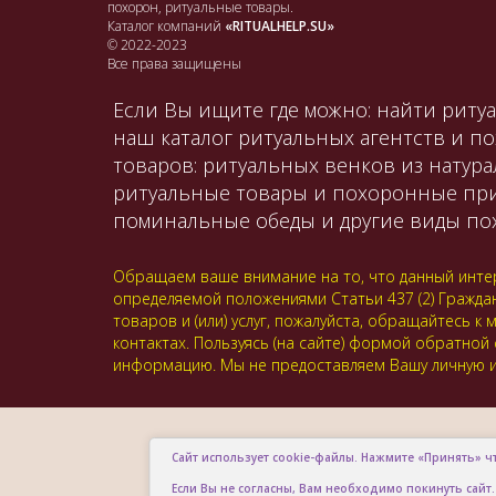
похорон, ритуальные товары.
Каталог компаний
«RITUALHELP.SU»
© 2022-2023
Все права защищены
Если Вы ищите где можно: найти ритуа
наш каталог ритуальных агентств и п
товаров: ритуальных венков из натура
ритуальные товары и похоронные принад
поминальные обеды и другие виды пох
Обращаем ваше внимание на то, что данный интер
определяемой положениями Статьи 437 (2) Гражда
товаров и (или) услуг, пожалуйста, обращайтесь
контактах. Пользуясь (на сайте) формой обратной
информацию. Мы не предоставляем Вашу личную и
Сайт использует cookie-файлы. Нажмите «Принять» ч
Если Вы не согласны, Вам необходимо покинуть сайт.