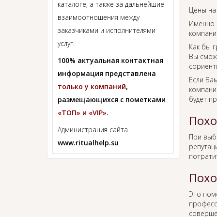
каталоге, а также за дальнейшие
Цены на
взаимоотношения между
Именно 
заказчиками и исполнителями
компании
услуг.
Как бы г
Вы смож
100% актуальная контактная
сориент
информация представлена
Если Ва
только у компаний
,
компании
будет п
размещающихся с пометками
«ТОП» и «VIP».
Похо
Администрация сайта
При вы
www.ritualhelp.su
репутаци
потрати
Похо
Это пом
професс
соверше