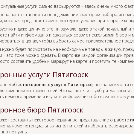
 ритуальные услуги сильно варьируются – здесь очень много фак
цена часто становится определяющим фактором выбора исполнит
, которая предлагает самые выгодные условия при запросе конкр
рустно и даже цинично это ни звучало, даже в такой печальный и
ете найти информацию и связаться сразу с несколькими бюро и м
ироваться в ценах, чтобы выбрать самое привлекательное предл
м нужно будет посмотреть на необходимые товары в живую, преж
 – это тоже можно сделать. В карточке каждой организации прив
росто составить удобный маршрут на карте и посетить те компан
ронные услуги Пятигорск
боре любых
похоронных услуг в Пятигорске
, вне зависимости 
ю компании и отзывы о ней. Это касается и служб ритуальных усл
ть немного времени и изучить информацию обо всех интересующ
ронное бюро Пятигорск
ожет составить некоторое первичное представление о работе
п
ионализме потенциальных исполнителей и избежать разочаровани
нно не нужны.