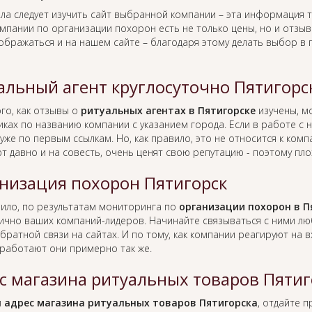
ла следует изучить сайт выбранной компании – эта информация т
омпании по организации похорон есть не только цены, но и отзы
тображаться и на нашем сайте – благодаря этому делать выбор в
альный агент круглосуточно Пятигорс
го, как отзывы о
ритуальных агентах в Пятигорске
изучены, м
иках по названию компании с указанием города. Если в работе с
уже по первым ссылкам. Но, как правило, это не относится к ко
т давно и на совесть, очень ценят свою репутацию - поэтому пло
низация похорон Пятигорск
вило, по результатам мониторинга по
организации похорон в П
лично ваших компаний-лидеров. Начинайте связываться с ними л
братной связи на сайтах. И по тому, как компании реагируют на
работают они примерно так же.
с магазина ритуальных товаров Пятиг
я
адрес магазина ритуальных товаров Пятигорска
, отдайте 