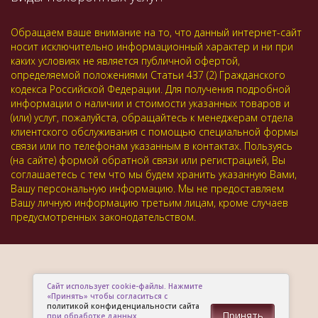
Обращаем ваше внимание на то, что данный интернет-сайт
носит исключительно информационный характер и ни при
каких условиях не является публичной офертой,
определяемой положениями Статьи 437 (2) Гражданского
кодекса Российской Федерации. Для получения подробной
информации о наличии и стоимости указанных товаров и
(или) услуг, пожалуйста, обращайтесь к менеджерам отдела
клиентского обслуживания с помощью специальной формы
связи или по телефонам указанным в контактах. Пользуясь
(на сайте) формой обратной связи или регистрацией, Вы
соглашаетесь с тем что мы будем хранить указанную Вами,
Вашу персональную информацию. Мы не предоставляем
Вашу личную информацию третьим лицам, кроме случаев
предусмотренных законодательством.
Сайт использует cookie-файлы. Нажмите
«Принять» чтобы согласиться с
политикой конфиденциальности сайта
Принять
при обработке данных.