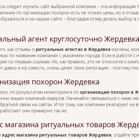
ла следует изучить сайт выбранной компании – эта информация т
омпании по организации похорон есть не только цены, но и отзы
тображаться и на нашем сайте – благодаря этому делать выбор в
альный агент круглосуточно Жердевк
го, как отзывы о
ритуальных агентах в Жердевке
изучены, мож
иках по названию компании с указанием города. Если в работе с
уже по первым ссылкам. Но, как правило, это не относится к ко
т давно и на совесть, очень ценят свою репутацию - поэтому пло
низация похорон Жердевка
вило, по результатам мониторинга по
организации похорон в 
лично ваших компаний-лидеров. Начинайте связываться с ними л
братной связи на сайтах. И по тому, как компании реагируют на
работают они примерно так же.
с магазина ритуальных товаров Жерд
я
адрес магазина ритуальных товаров Жердевки
, отдайте пр