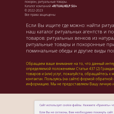
похорон, ритуальные товары.
Каталог компаний
«RITUALHELP.SU»
© 2022-2023
Все права защищены
Если Вы ищите где можно: найти ритуа
наш каталог ритуальных агентств и п
товаров: ритуальных венков из натура
ритуальные товары и похоронные принад
поминальные обеды и другие виды пох
Обращаем ваше внимание на то, что данный интер
определяемой положениями Статьи 437 (2) Гражда
товаров и (или) услуг, пожалуйста, обращайтесь
контактах. Пользуясь (на сайте) формой обратной
информацию. Мы не предоставляем Вашу личную и
Сайт использует cookie-файлы. Нажмите «Принять» ч
Если Вы не согласны, Вам необходимо покинуть сайт.