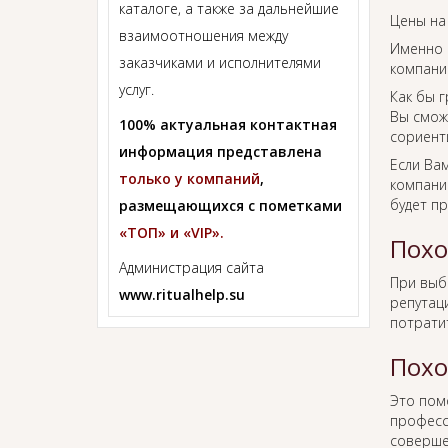
каталоге, а также за дальнейшие
Цены на
взаимоотношения между
Именно 
заказчиками и исполнителями
компании
услуг.
Как бы г
Вы смож
100% актуальная контактная
сориент
информация представлена
Если Ва
только у компаний
,
компании
будет п
размещающихся с пометками
«ТОП» и «VIP».
Похо
Администрация сайта
При вы
www.ritualhelp.su
репутаци
потрати
Похо
Это пом
професс
соверше