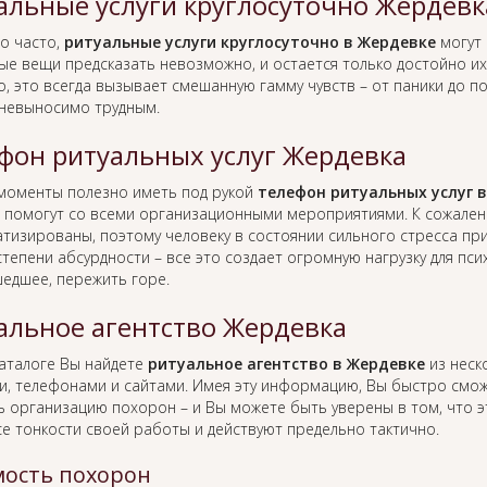
альные услуги круглосуточно Жердевк
о часто,
ритуальные услуги круглосуточно в Жердевке
могут 
ые вещи предсказать невозможно, и остается только достойно их 
, это всегда вызывает смешанную гамму чувств – от паники до п
 невыносимо трудным.
фон ритуальных услуг Жердевка
 моменты полезно иметь под рукой
телефон ритуальных услуг 
 помогут со всеми организационными мероприятиями. К сожален
тизированы, поэтому человеку в состоянии сильного стресса пр
тепени абсурдности – все это создает огромную нагрузку для пс
едшее, пережить горе.
альное агентство Жердевка
каталоге Вы найдете
ритуальное агентство в Жердевке
из неско
и, телефонами и сайтами. Имея эту информацию, Вы быстро смо
ь организацию похорон – и Вы можете быть уверены в том, что 
се тонкости своей работы и действуют предельно тактично.
ость похорон