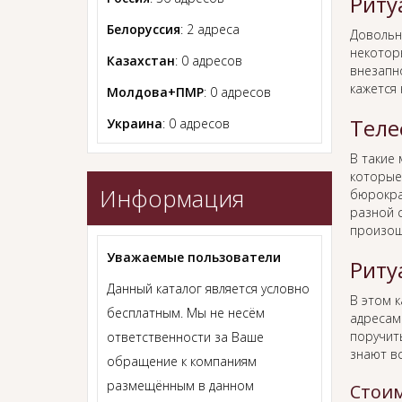
Риту
Белоруссия
: 2 адреса
Довольн
некотор
Казахстан
: 0 адресов
внезапно
кажется
Молдова+ПМР
: 0 адресов
Теле
Украина
: 0 адресов
В такие
которые
Информация
бюрокра
разной с
произош
Уважаемые пользователи
Риту
Данный каталог является условно
В этом 
бесплатным. Мы не несём
адресам
поручит
ответственности за Ваше
знают в
обращение к компаниям
размещённым в данном
Стоим