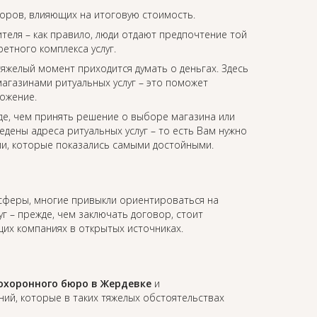
торов, влияющих на итоговую стоимость.
еля – как правило, люди отдают предпочтение той
етного комплекса услуг.
 тяжелый момент приходится думать о деньгах. Здесь
агазинами ритуальных услуг – это поможет
ожение.
де, чем принять решение о выборе магазина или
едены адреса ритуальных услуг – то есть Вам нужно
ии, которые показались самыми достойными.
 сферы, многие привыкли ориентироваться на
уг – прежде, чем заключать договор, стоит
их компаниях в открытых источниках.
охоронного бюро в Жердевке
и
й, которые в таких тяжелых обстоятельствах