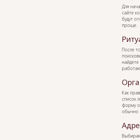
Для нача
сайте к
будут о
проще.
Риту
После то
поисков
найдете 
работаю
Орга
Как пра
список 
форму о
обычно 
Адре
Выбира