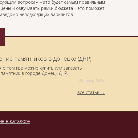
есующим вопросам – это будет самым правильным
ь цены и озвучивать рамки бюджета – это поможет
 заведомо неподходящих вариантов.
ение памятников в Донецке (ДНР).
о том где можно купить или заказать
памятник в городе Донецк ДНР.
25 aпреля 2023г.
все статьи
е в каталоге