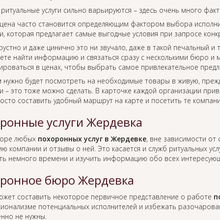
 ритуальные услуги сильно варьируются – здесь очень много фак
цена часто становится определяющим фактором выбора исполнит
, которая предлагает самые выгодные условия при запросе конкр
рустно и даже цинично это ни звучало, даже в такой печальный и
ете найти информацию и связаться сразу с несколькими бюро и м
ироваться в ценах, чтобы выбрать самое привлекательное предл
м нужно будет посмотреть на необходимые товары в живую, преж
 – это тоже можно сделать. В карточке каждой организации прив
росто составить удобный маршрут на карте и посетить те компан
ронные услуги Жердевка
боре любых
похоронных услуг в Жердевке
, вне зависимости от
ю компании и отзывы о ней. Это касается и служб ритуальных усл
ть немного времени и изучить информацию обо всех интересующ
ронное бюро Жердевка
ожет составить некоторое первичное представление о работе
п
ионализме потенциальных исполнителей и избежать разочаровани
нно не нужны.