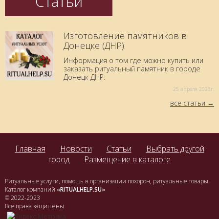
Статьи
Изготовление памятников в
Донецке (ДНР).
Информация о том где можно купить или
заказать ритуальный памятник в городе
Донецк ДНР.
25 aпреля 2023г.
все статьи
Главная
Новости
Статьи
Выбрать другой
город
Размещение в каталоге
Ритуальные услуги, помощь в организации похорон, ритуальные товары.
Каталог компаний
«RITUALHELP.SU»
© 2022-2023
Все права защищены