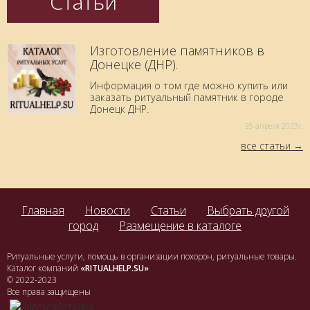
Статьи
Изготовление памятников в
Донецке (ДНР).
Информация о том где можно купить или
заказать ритуальный памятник в городе
Донецк ДНР.
25 aпреля 2023г.
все статьи
Главная
Новости
Статьи
Выбрать другой
город
Размещение в каталоге
Ритуальные услуги, помощь в организации похорон, ритуальные товары.
Каталог компаний
«RITUALHELP.SU»
© 2022-2023
Все права защищены