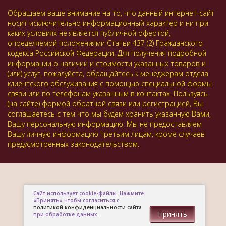
Обращаем ваше внимание на то, что данный интернет-сайт
носит исключительно информационный характер и ни при
каких условиях не является публичной офертой,
определяемой положениями Статьи 437 (2) Гражданского
кодекса Российской Федерации. Для получения подробной
информации о наличии и стоимости указанных товаров и
(или) услуг, пожалуйста, обращайтесь к менеджерам отдела
клиентского обслуживания с помощью специальной формы
связи или по телефонам указанным в контактах. Пользуясь
(на сайте) формой обратной связи или регистрацией, Вы
соглашаетесь с тем что мы будем хранить указанную Вами,
Вашу персональную информацию. Мы не предоставляем
Вашу личную информацию третьим лицам, кроме случаев
предусмотренных законодательством.
Сайт использует cookie-файлы. Нажмите
«Принять» чтобы согласиться с
политикой конфиденциальности сайта
Принять
при обработке данных.