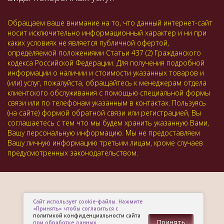
Обращаем ваше внимание на то, что данный интернет-сайт
носит исключительно информационный характер и ни при
каких условиях не является публичной офертой,
определяемой положениями Статьи 437 (2) Гражданского
кодекса Российской Федерации. Для получения подробной
информации о наличии и стоимости указанных товаров и
(или) услуг, пожалуйста, обращайтесь к менеджерам отдела
клиентского обслуживания с помощью специальной формы
связи или по телефонам указанным в контактах. Пользуясь
(на сайте) формой обратной связи или регистрацией, Вы
соглашаетесь с тем что мы будем хранить указанную Вами,
Вашу персональную информацию. Мы не предоставляем
Вашу личную информацию третьим лицам, кроме случаев
предусмотренных законодательством.
Сайт использует cookie-файлы. Нажмите
«Принять» чтобы согласиться с
политикой конфиденциальности сайта
Принять
при обработке данных.