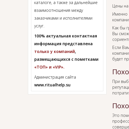
каталоге, а также за дальнейшие
Цены на
взаимоотношения между
Именно 
заказчиками и исполнителями
компании
услуг.
Как бы г
Вы смож
100% актуальная контактная
сориент
информация представлена
Если Ва
только у компаний
,
компании
будет п
размещающихся с пометками
«ТОП» и «VIP».
Похо
Администрация сайта
При вы
www.ritualhelp.su
репутаци
потрати
Похо
Это пом
професс
соверше