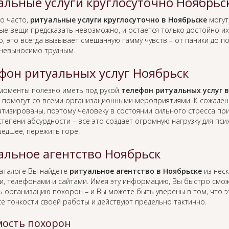
альные услуги круглосуточно Ноябрьс
о часто,
ритуальные услуги круглосуточно в Ноябрьске
могут
ые вещи предсказать невозможно, и остается только достойно их 
, это всегда вызывает смешанную гамму чувств – от паники до п
 невыносимо трудным.
фон ритуальных услуг Ноябрьск
 моменты полезно иметь под рукой
телефон ритуальных услуг в
 помогут со всеми организационными мероприятиями. К сожален
тизированы, поэтому человеку в состоянии сильного стресса пр
тепени абсурдности – все это создает огромную нагрузку для пс
едшее, пережить горе.
альное агентство Ноябрьск
каталоге Вы найдете
ритуальное агентство в Ноябрьске
из неск
и, телефонами и сайтами. Имея эту информацию, Вы быстро смо
ь организацию похорон – и Вы можете быть уверены в том, что 
се тонкости своей работы и действуют предельно тактично.
ость похорон