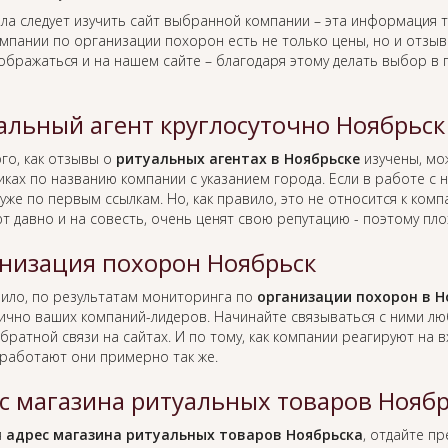
ла следует изучить сайт выбранной компании – эта информация т
омпании по организации похорон есть не только цены, но и отзы
тображаться и на нашем сайте – благодаря этому делать выбор в
альный агент круглосуточно Ноябрьск
го, как отзывы о
ритуальных агентах в Ноябрьске
изучены, мо
иках по названию компании с указанием города. Если в работе с
уже по первым ссылкам. Но, как правило, это не относится к ко
т давно и на совесть, очень ценят свою репутацию - поэтому пло
низация похорон Ноябрьск
вило, по результатам мониторинга по
организации похорон в Н
лично ваших компаний-лидеров. Начинайте связываться с ними л
братной связи на сайтах. И по тому, как компании реагируют на
работают они примерно так же.
с магазина ритуальных товаров Ноябр
я
адрес магазина ритуальных товаров Ноябрьска
, отдайте п