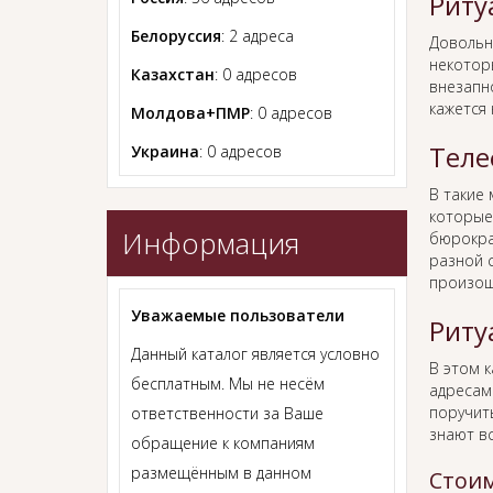
Риту
Белоруссия
: 2 адреса
Довольн
некотор
Казахстан
: 0 адресов
внезапно
кажется
Молдова+ПМР
: 0 адресов
Теле
Украина
: 0 адресов
В такие
которые
Информация
бюрокра
разной с
произош
Уважаемые пользователи
Риту
Данный каталог является условно
В этом 
бесплатным. Мы не несём
адресам
поручит
ответственности за Ваше
знают в
обращение к компаниям
размещённым в данном
Стоим