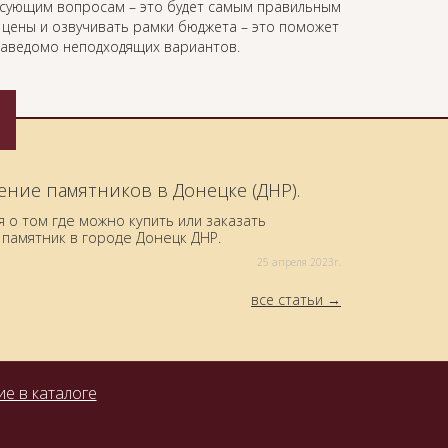
есующим вопросам – это будет самым правильным
ь цены и озвучивать рамки бюджета – это поможет
 заведомо неподходящих вариантов.
ение памятников в Донецке (ДНР).
о том где можно купить или заказать
памятник в городе Донецк ДНР.
25 aпреля 2023г.
все статьи
е в каталоге