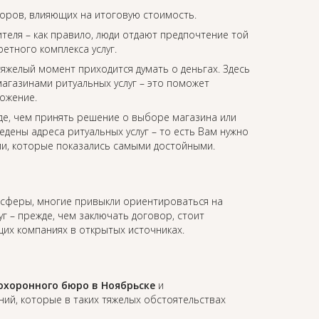
торов, влияющих на итоговую стоимость.
еля – как правило, люди отдают предпочтение той
етного комплекса услуг.
 тяжелый момент приходится думать о деньгах. Здесь
агазинами ритуальных услуг – это поможет
ожение.
де, чем принять решение о выборе магазина или
едены адреса ритуальных услуг – то есть Вам нужно
ии, которые показались самыми достойными.
т сферы, многие привыкли ориентироваться на
уг – прежде, чем заключать договор, стоит
их компаниях в открытых источниках.
охоронного бюро в Ноябрьске
и
й, которые в таких тяжелых обстоятельствах