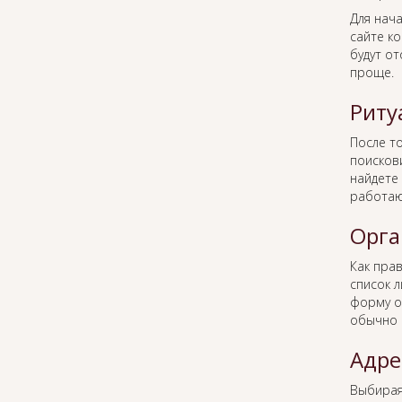
Для нача
сайте к
будут о
проще.
Риту
После то
поисков
найдете 
работаю
Орга
Как пра
список 
форму о
обычно 
Адре
Выбира