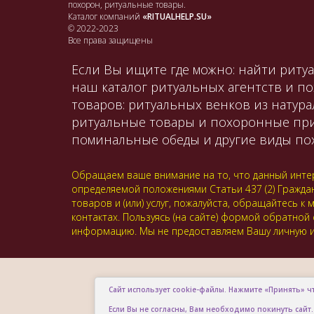
похорон, ритуальные товары.
Каталог компаний
«RITUALHELP.SU»
© 2022-2023
Все права защищены
Если Вы ищите где можно: найти ритуа
наш каталог ритуальных агентств и п
товаров: ритуальных венков из натура
ритуальные товары и похоронные принад
поминальные обеды и другие виды пох
Обращаем ваше внимание на то, что данный интер
определяемой положениями Статьи 437 (2) Гражда
товаров и (или) услуг, пожалуйста, обращайтесь
контактах. Пользуясь (на сайте) формой обратной
информацию. Мы не предоставляем Вашу личную и
Сайт использует cookie-файлы. Нажмите «Принять» ч
Если Вы не согласны, Вам необходимо покинуть сайт.