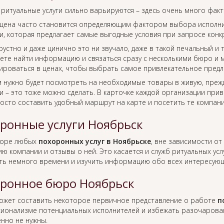
 ритуальные услуги сильно варьируются – здесь очень много фак
цена часто становится определяющим фактором выбора исполнит
, которая предлагает самые выгодные условия при запросе конкр
рустно и даже цинично это ни звучало, даже в такой печальный и
ете найти информацию и связаться сразу с несколькими бюро и м
ироваться в ценах, чтобы выбрать самое привлекательное предл
м нужно будет посмотреть на необходимые товары в живую, преж
 – это тоже можно сделать. В карточке каждой организации прив
росто составить удобный маршрут на карте и посетить те компан
ронные услуги Ноябрьск
боре любых
похоронных услуг в Ноябрьске
, вне зависимости о
ю компании и отзывы о ней. Это касается и служб ритуальных усл
ть немного времени и изучить информацию обо всех интересующ
ронное бюро Ноябрьск
ожет составить некоторое первичное представление о работе
п
ионализме потенциальных исполнителей и избежать разочаровани
нно не нужны.