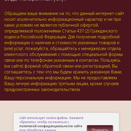
Обращаем ваше внимание на то, что данный интернет-сайт
носит исключительно информационный характер и ни при
каких условиях не является публичной офертой,
определяемой положениями Статьи 437 (2) Гражданского
кодекса Российской Федерации. Для получения подробной
информации о наличии и стоимости указанных товаров и
(или) услуг, пожалуйста, обращайтесь к менеджерам отдела
клиентского обслуживания с помощью специальной формы
связи или по телефонам указанным в контактах. Пользуясь
(на сайте) формой обратной связи или регистрацией, Вы
соглашаетесь с тем что мы будем хранить указанную Вами,
Вашу персональную информацию. Мы не предоставляем
Вашу личную информацию третьим лицам, кроме случаев
предусмотренных законодательством.
Сайт использует cookie-файлы. Нажмите
«Принять» чтобы согласиться с
политикой конфиденциальности сайта
Принять
при обработке данных.