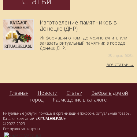
Статьи
Изготовление памятников в
Донецке (ДНР).
Информация о том где можно купить или
заказать ритуальный памятник в городе
Донецк ДНР.
25 aпреля 2023г.
все статьи
Главная
Новости
Статьи
Выбрать другой
город
Размещение в каталоге
Ритуальные услуги, помощь в организации похорон, ритуальные товары.
Каталог компаний
«RITUALHELP.SU»
© 2022-2023
Все права защищены