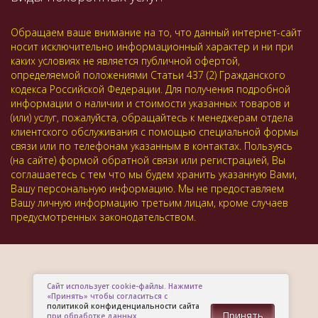
Обращаем ваше внимание на то, что данный интернет-сайт
носит исключительно информационный характер и ни при
каких условиях не является публичной офертой,
определяемой положениями Статьи 437 (2) Гражданского
кодекса Российской Федерации. Для получения подробной
информации о наличии и стоимости указанных товаров и
(или) услуг, пожалуйста, обращайтесь к менеджерам отдела
клиентского обслуживания с помощью специальной формы
связи или по телефонам указанным в контактах. Пользуясь
(на сайте) формой обратной связи или регистрацией, Вы
соглашаетесь с тем что мы будем хранить указанную Вами,
Вашу персональную информацию. Мы не предоставляем
Вашу личную информацию третьим лицам, кроме случаев
предусмотренных законодательством.
Сайт использует cookie-файлы. Нажмите
«Принять» чтобы согласиться с
политикой конфиденциальности сайта
Принять
при обработке данных.