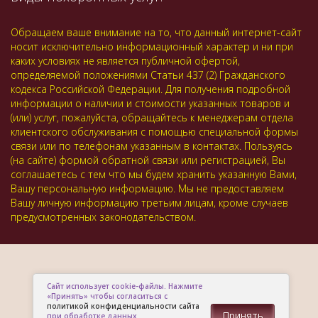
Обращаем ваше внимание на то, что данный интернет-сайт
носит исключительно информационный характер и ни при
каких условиях не является публичной офертой,
определяемой положениями Статьи 437 (2) Гражданского
кодекса Российской Федерации. Для получения подробной
информации о наличии и стоимости указанных товаров и
(или) услуг, пожалуйста, обращайтесь к менеджерам отдела
клиентского обслуживания с помощью специальной формы
связи или по телефонам указанным в контактах. Пользуясь
(на сайте) формой обратной связи или регистрацией, Вы
соглашаетесь с тем что мы будем хранить указанную Вами,
Вашу персональную информацию. Мы не предоставляем
Вашу личную информацию третьим лицам, кроме случаев
предусмотренных законодательством.
Сайт использует cookie-файлы. Нажмите
«Принять» чтобы согласиться с
политикой конфиденциальности сайта
Принять
при обработке данных.