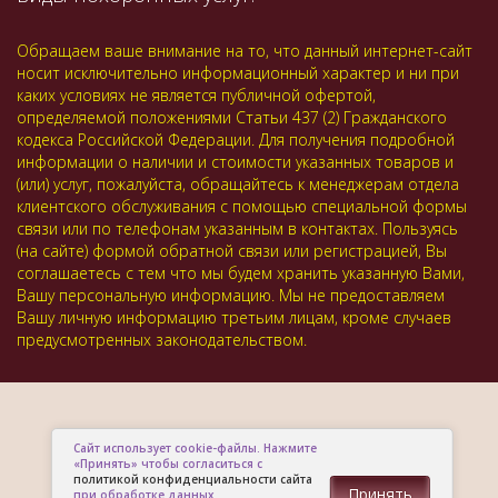
Обращаем ваше внимание на то, что данный интернет-сайт
носит исключительно информационный характер и ни при
каких условиях не является публичной офертой,
определяемой положениями Статьи 437 (2) Гражданского
кодекса Российской Федерации. Для получения подробной
информации о наличии и стоимости указанных товаров и
(или) услуг, пожалуйста, обращайтесь к менеджерам отдела
клиентского обслуживания с помощью специальной формы
связи или по телефонам указанным в контактах. Пользуясь
(на сайте) формой обратной связи или регистрацией, Вы
соглашаетесь с тем что мы будем хранить указанную Вами,
Вашу персональную информацию. Мы не предоставляем
Вашу личную информацию третьим лицам, кроме случаев
предусмотренных законодательством.
Сайт использует cookie-файлы. Нажмите
«Принять» чтобы согласиться с
политикой конфиденциальности сайта
Принять
при обработке данных.