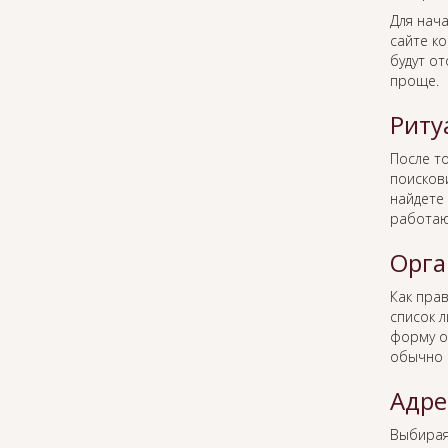
Для нача
сайте к
будут о
проще.
Риту
После то
поисков
найдете 
работаю
Орга
Как пра
список 
форму о
обычно 
Адре
Выбира