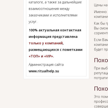
каталоге, а также за дальнейшие
Цены на
взаимоотношения между
Именно 
заказчиками и исполнителями
компании
услуг.
Как бы г
Вы смож
100% актуальная контактная
сориент
информация представлена
Если Ва
только у компаний
,
компании
будет п
размещающихся с пометками
«ТОП» и «VIP».
Похо
Администрация сайта
При вы
www.ritualhelp.su
репутаци
потрати
Похо
Это пом
професс
соверше