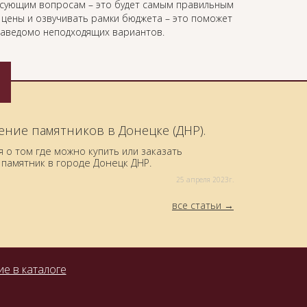
есующим вопросам – это будет самым правильным
ь цены и озвучивать рамки бюджета – это поможет
 заведомо неподходящих вариантов.
ение памятников в Донецке (ДНР).
о том где можно купить или заказать
памятник в городе Донецк ДНР.
25 aпреля 2023г.
все статьи
е в каталоге