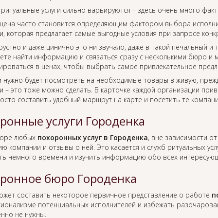
 ритуальные услуги сильно варьируются – здесь очень много фак
цена часто становится определяющим фактором выбора исполнит
, которая предлагает самые выгодные условия при запросе конкр
рустно и даже цинично это ни звучало, даже в такой печальный и
ете найти информацию и связаться сразу с несколькими бюро и м
ироваться в ценах, чтобы выбрать самое привлекательное предл
м нужно будет посмотреть на необходимые товары в живую, преж
 – это тоже можно сделать. В карточке каждой организации прив
росто составить удобный маршрут на карте и посетить те компан
ронные услуги Городенка
боре любых
похоронных услуг в Городенка
, вне зависимости о
ю компании и отзывы о ней. Это касается и служб ритуальных усл
ть немного времени и изучить информацию обо всех интересующ
ронное бюро Городенка
ожет составить некоторое первичное представление о работе
п
ионализме потенциальных исполнителей и избежать разочаровани
нно не нужны.