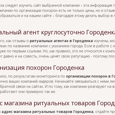
ла следует изучить сайт выбранной компании – эта информация т
омпании по организации похорон есть не только цены, но и отзы
тображаться и на нашем сайте – благодаря этому делать выбор в
альный агент круглосуточно Городенк
го, как отзывы о
ритуальных агентах в Городенка
изучены, мо
иках по названию компании с указанием города. Если в работе с
уже по первым ссылкам. Но, как правило, это не относится к ко
т давно и на совесть, очень ценят свою репутацию - поэтому пло
низация похорон Городенка
вило, по результатам мониторинга по
организации похорон в Г
лично ваших компаний-лидеров. Начинайте связываться с ними л
братной связи на сайтах. И по тому, как компании реагируют на
работают они примерно так же.
с магазина ритуальных товаров Город
я
адрес магазина ритуальных товаров Городенка
, отдайте п