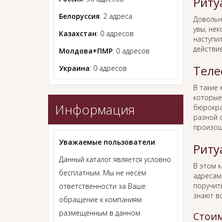
Риту
Белоруссия
: 2 адреса
Довольн
увы, нек
Казахстан
: 0 адресов
наступил
действи
Молдова+ПМР
: 0 адресов
Теле
Украина
: 0 адресов
В такие
которые
Информация
бюрокра
разной с
произош
Уважаемые пользователи
Риту
Данный каталог является условно
В этом 
бесплатным. Мы не несём
адресам
поручит
ответственности за Ваше
знают в
обращение к компаниям
размещённым в данном
Стоим