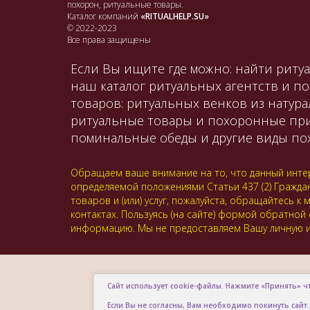
похорон, ритуальные товары.
Каталог компаний
«RITUALHELP.SU»
© 2022-2023
Все права защищены
Если Вы ищите где можно: найти ритуа
наш каталог ритуальных агентств и п
товаров: ритуальных венков из натура
ритуальные товары и похоронные принад
поминальные обеды и другие виды пох
Обращаем ваше внимание на то, что данный интер
определяемой положениями Статьи 437 (2) Гражда
товаров и (или) услуг, пожалуйста, обращайтесь
контактах. Пользуясь (на сайте) формой обратной
информацию. Мы не предоставляем Вашу личную и
Сайт использует cookie-файлы. Нажмите «Принять» ч
Если Вы не согласны, Вам необходимо покинуть сайт.