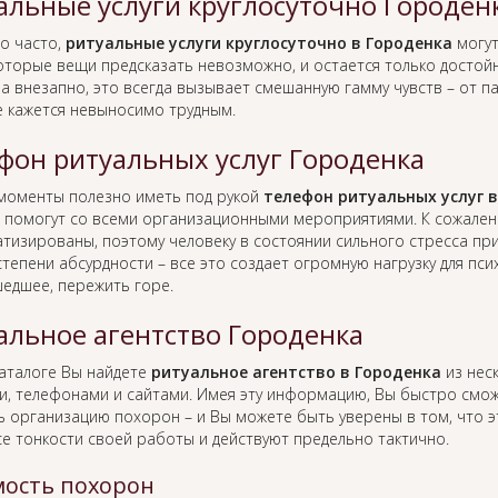
альные услуги круглосуточно Городен
о часто,
ритуальные услуги круглосуточно в Городенка
могут
оторые вещи предсказать невозможно, и остается только достойн
а внезапно, это всегда вызывает смешанную гамму чувств – от п
е кажется невыносимо трудным.
фон ритуальных услуг Городенка
 моменты полезно иметь под рукой
телефон ритуальных услуг 
 помогут со всеми организационными мероприятиями. К сожален
тизированы, поэтому человеку в состоянии сильного стресса пр
тепени абсурдности – все это создает огромную нагрузку для пс
едшее, пережить горе.
альное агентство Городенка
каталоге Вы найдете
ритуальное агентство в Городенка
из неск
и, телефонами и сайтами. Имея эту информацию, Вы быстро смо
ь организацию похорон – и Вы можете быть уверены в том, что 
се тонкости своей работы и действуют предельно тактично.
ость похорон