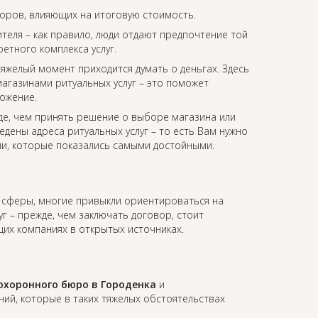
торов, влияющих на итоговую стоимость.
еля – как правило, люди отдают предпочтение той
етного комплекса услуг.
 тяжелый момент приходится думать о деньгах. Здесь
агазинами ритуальных услуг – это поможет
ожение.
де, чем принять решение о выборе магазина или
едены адреса ритуальных услуг – то есть Вам нужно
ии, которые показались самыми достойными.
т сферы, многие привыкли ориентироваться на
уг – прежде, чем заключать договор, стоит
их компаниях в открытых источниках.
охоронного бюро в Городенка
и
й, которые в таких тяжелых обстоятельствах