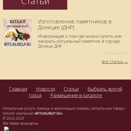
Статьи
Изготовление памятников в
Донецке (ДНР).
Информация о том где можно купить или
заказать ритуальный памятник в городе
Донецк ДНР.
25 aпреля 2023г.
все статьи
Главная
Новости
Статьи
Выбрать другой
город
Размещение в каталоге
Ритуальные услуги, помощь в организации похорон, ритуальные товары.
Каталог компаний
«RITUALHELP.SU»
© 2022-2023
Все права защищены