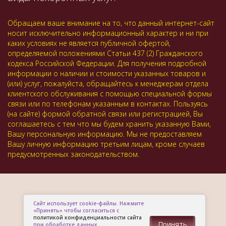
Обращаем ваше внимание на то, что данный интернет-сайт
носит исключительно информационный характер и ни при
каких условиях не является публичной офертой,
определяемой положениями Статьи 437 (2) Гражданского
кодекса Российской Федерации. Для получения подробной
информации о наличии и стоимости указанных товаров и
(или) услуг, пожалуйста, обращайтесь к менеджерам отдела
клиентского обслуживания с помощью специальной формы
связи или по телефонам указанным в контактах. Пользуясь
(на сайте) формой обратной связи или регистрацией, Вы
соглашаетесь с тем что мы будем хранить указанную Вами,
Вашу персональную информацию. Мы не предоставляем
Вашу личную информацию третьим лицам, кроме случаев
предусмотренных законодательством.
Сайт использует cookie-файлы. Нажмите
«Принять» чтобы согласиться с
политикой конфиденциальности сайта
Принять
при обработке данных.