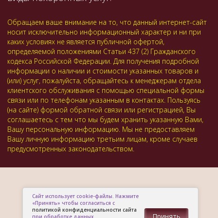
Обращаем ваше внимание на то, что данный интернет-сайт
носит исключительно информационный характер и ни при
каких условиях не является публичной офертой,
определяемой положениями Статьи 437 (2) Гражданского
кодекса Российской Федерации. Для получения подробной
информации о наличии и стоимости указанных товаров и
(или) услуг, пожалуйста, обращайтесь к менеджерам отдела
клиентского обслуживания с помощью специальной формы
связи или по телефонам указанным в контактах. Пользуясь
(на сайте) формой обратной связи или регистрацией, Вы
соглашаетесь с тем что мы будем хранить указанную Вами,
Вашу персональную информацию. Мы не предоставляем
Вашу личную информацию третьим лицам, кроме случаев
предусмотренных законодательством.
Сайт использует cookie-файлы. Нажмите
«Принять» чтобы согласиться с
политикой конфиденциальности сайта
Принять
при обработке данных.